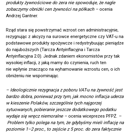
produkty żywnościowe do zera nie spowoduje, że nagle
zobaczymy obniżki cen żywności na półkach –
ocenia
Andrzej Gantner.
Rząd stara się powstrzymać wzrost cen administracyjnie,
rezygnując z akcyzy na surowce energetyczne czy VAT-u na
podstawowe produkty spożywcze i redystrybuując pieniądze
do najuboższych (Tarcza Antyinflacyjna i Tarcza
Antyinflacyjna 2.0). Jednak zdaniem ekonomistów przy tak
wysokiej inflacji, z jaką mamy do czynienia, ruch ten
nie wpłynie znacząco na wyhamowanie wzrostu cen, o ich
obniżeniu nie wspominając.
– Ideologicznie rezygnacja z poboru VAT-u na żywność jest
bardzo dobra, ponieważ przy tym, jak mocno inflacja uderza
w kieszenie Polaków, szczególnie tych najgorzej
sytuowanych, pobieranie jeszcze dodatkowego podatku
wydaje się wręcz niemoralne –
ocenia wiceprezes PFPŻ.
–
Problem tylko polega na tym, że gdybyśmy mieli inflację na
poziomie 1–2 proc., to zejście z 5 proc. do zera faktycznie