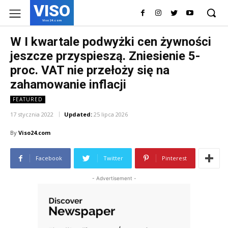
VISO
Viso24.com
W I kwartale podwyżki cen żywności
jeszcze przyspieszą. Zniesienie 5-
proc. VAT nie przełoży się na
zahamowanie inflacji
FEATURED
17 stycznia 2022
Updated:
25 lipca 2026
By
Viso24.com
Facebook
Twitter
Pinterest
- Advertisement -