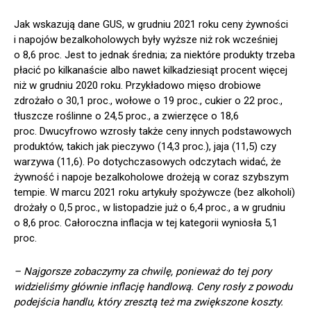
Jak wskazują dane GUS, w grudniu 2021 roku ceny żywności
i napojów bezalkoholowych były wyższe niż rok wcześniej
o 8,6 proc. Jest to jednak średnia; za niektóre produkty trzeba
płacić po kilkanaście albo nawet kilkadziesiąt procent więcej
niż w grudniu 2020 roku. Przykładowo mięso drobiowe
zdrożało o 30,1 proc., wołowe o 19 proc., cukier o 22 proc.,
tłuszcze roślinne o 24,5 proc., a zwierzęce o 18,6
proc. Dwucyfrowo wzrosły także ceny innych podstawowych
produktów, takich jak pieczywo (14,3 proc.), jaja (11,5) czy
warzywa (11,6). Po dotychczasowych odczytach widać, że
żywność i napoje bezalkoholowe drożeją w coraz szybszym
tempie. W marcu 2021 roku artykuły spożywcze (bez alkoholi)
drożały o 0,5 proc., w listopadzie już o 6,4 proc., a w grudniu
o 8,6 proc. Całoroczna inflacja w tej kategorii wyniosła 5,1
proc.
– Najgorsze zobaczymy za chwilę, ponieważ do tej pory
widzieliśmy głównie inflację handlową. Ceny rosły z powodu
podejścia handlu, który zresztą też ma zwiększone koszty.