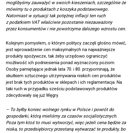
moglibyśmy zauważyć w swoich kieszeniach, szczególnie że
mówimy tu o produktach z koszyka podstawowego.
Natomiast w sytuacji tak potężnej inflacji ten ruch
z podatkiem VAT właściwie pozostanie niezauważony
przez konsumentów i nie powstrzyma dalszego wzrostu cen.
Kolejnym pomysłem, o którym politycy zaczęli głośno mówić,
jest wprowadzenie cen maksymalnych na najważniejsze
produkty spożywcze, tak żeby urzędowo ograniczyć
możliwość ich podniesienia ponad wyznaczony poziom.
Osoby pamiętające jednak lata 70. i 80. przypominają, że
skutkiem sztucznego utrzymywania niskich cen produktów
jest brak tych produktów w sklepach i ich reglamentacja. Na
taki ruch w przypadku sześciu podstawowych produktów
zdecydowały się już Węgry.
– To byłby koniec wolnego rynku w Polsce i powrót do
gospodarki, którą mieliśmy za czasów socjalistycznych.
Poza tym ktoś to musi wytworzyć, więc jeżeli cena będzie za
niska, to przedsiębiorcy przestaną wytwarzać te produkty, bo