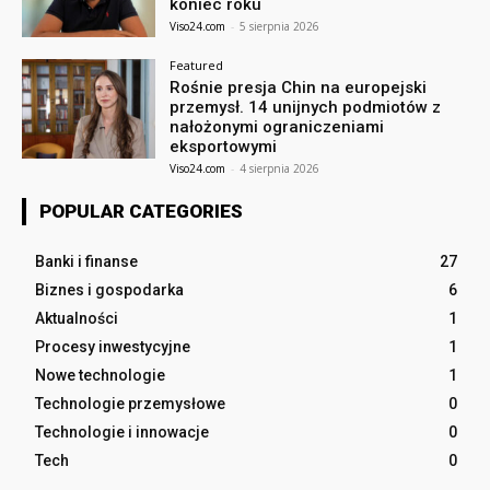
koniec roku
Viso24.com
-
5 sierpnia 2026
Featured
Rośnie presja Chin na europejski
przemysł. 14 unijnych podmiotów z
nałożonymi ograniczeniami
eksportowymi
Viso24.com
-
4 sierpnia 2026
POPULAR CATEGORIES
Banki i finanse
27
Biznes i gospodarka
6
Aktualności
1
Procesy inwestycyjne
1
Nowe technologie
1
Technologie przemysłowe
0
Technologie i innowacje
0
Tech
0