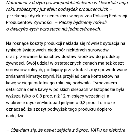
Natomiast z dużym prawdopodobieństwem w I kwartale tego
roku zobaczymy już efekt podwyżek producenckich –
przekonuje dyrektor generalny i wiceprezes Polskiej Federacji
Producentów Żywności.
– Raczej będziemy mówili
o dwucyfrowych wzrostach niż jednocyfrowych.
Na rosnące koszty produkcji nakłada się również sytuacja na
rynkach światowych, niedobór niektórych surowców
oraz przerwanie łańcuchów dostaw środków do produkcji
żywności. Swój udział w ostatecznych cenach ma też koszt
surowców rolnych, podbijany przez kataklizmy spowodowane
zmianami klimatycznymi. Na przykład cena kontraktów na
kawę w ciągu ostatniego roku się podwoiła. Tymczasem
detaliczna cena kawy w polskich sklepach w listopadzie była
wyższa tylko o 0,8 proc. niż 12 miesięcy wcześniej, a
w okresie styczeń–listopad jedynie o 0,2 proc. To może
oznaczać, że szczyt podwyżek tego produktu dopiero
nadejdzie.
– Obawiam się, że nawet zejście z 5-proc. VAT-u na niektóre