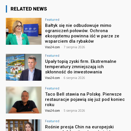
RELATED NEWS
Featured
Bałtyk się nie odbudowuje mimo
ograniczeń połowów. Ochrona
ekosystemu powinna iść w parze ze
wsparciem dla rybaków
Viso24.com
-
7 sierpnia 2026
Featured
Upały topią zyski firm. Ekstremalne
temperatury zmniejszają ich
skłonność do inwestowania
Viso24.com
-
6 sierpnia 2026
Featured
Taco Bell stawia na Polskę. Pierwsze
restauracje pojawią się już pod koniec
roku
Viso24.com
-
5 sierpnia 2026
Featured
Rośnie presja Chin na europejski