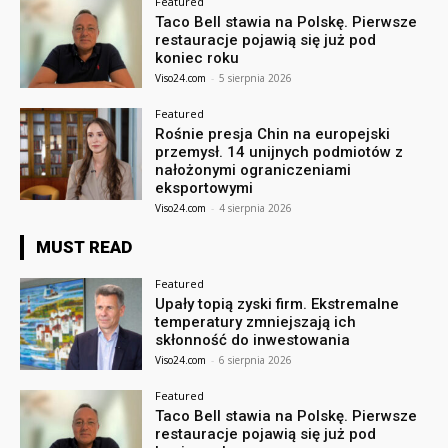
Featured
Taco Bell stawia na Polskę. Pierwsze
restauracje pojawią się już pod
koniec roku
Viso24.com
-
5 sierpnia 2026
Featured
Rośnie presja Chin na europejski
przemysł. 14 unijnych podmiotów z
nałożonymi ograniczeniami
eksportowymi
Viso24.com
-
4 sierpnia 2026
MUST READ
Featured
Upały topią zyski firm. Ekstremalne
temperatury zmniejszają ich
skłonność do inwestowania
Viso24.com
-
6 sierpnia 2026
Featured
Taco Bell stawia na Polskę. Pierwsze
restauracje pojawią się już pod