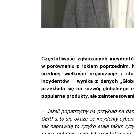
Częstotliwość zgłaszanych incydent
w porównaniu z rokiem poprzednim. N
średniej wielkości organizacje i 
incydentów – wynika z danych „Glob
przekłada się na rozwój globalnego 
popularne produkty, ale zainteresowani
–
Jeżeli popatrzymy na przykład na da
CERT-u, to się okaże, że incydenty cyber
tak naprawdę to ryzyko staje takim ry
przez ostatnie pięć lat częstotliwość