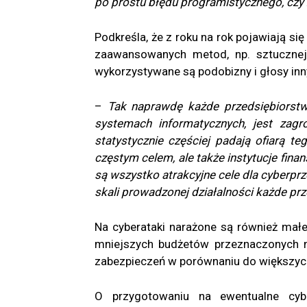
po prostu błędu programistycznego, cz
Podkreśla, że z roku na rok pojawiają si
zaawansowanych metod, np. sztucznej 
wykorzystywane są podobizny i głosy inn
–
Tak naprawdę każde przedsiębiorstwo
systemach informatycznych, jest zagr
statystycznie częściej padają ofiarą t
częstym celem, ale także instytucje fina
są wszystko atrakcyjne cele dla cyberp
skali prowadzonej działalności każde p
Na cyberataki narażone są również małe 
mniejszych budżetów przeznaczonych n
zabezpieczeń w porównaniu do większych
O przygotowaniu na ewentualne cybe