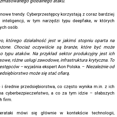
y zmasowanego globalnego ataku.
ę nowe trendy. Cyberprzestępcy korzystają z coraz bardziej
inteligencji, w tym narzędzi typu deepfake, w których
ych osób.
, którego działalność jest w jakimś stopniu oparta na
ożone. Chociaż oczywiście są branże, które być może
ego typu ataków. Na przykład sektor produkcyjny jest ich
nsowe, różne usługi zawodowe, infrastruktura krytyczna. To
rzestępców –
wyjaśnia ekspert Aon Polska. –
Niezależnie od
rzedsiębiorstwo może się
stać
ofiarą.
i średnie przedsiębiorstwa, co często wynika m.in. z ich
a cyberbezpieczeństwo, a co za tym idzie – słabszych
 firm.
rataki mówi się głównie w kontekście technologii,