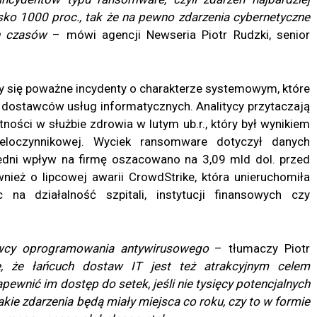
isko 1000 proc., tak że na pewno zdarzenia cybernetyczne
ch czasów
– mówi agencji Newseria Piotr Rudzki, senior
y się poważne incydenty o charakterze systemowym, które
 dostawców usług informatycznych. Analitycy przytaczają
ności w służbie zdrowia w lutym ub.r., który był wynikiem
ieloczynnikowej. Wyciek ransomware dotyczył danych
dni wpływ na firmę oszacowano na 3,09 mld dol. przed
eż o lipcowej awarii CrowdStrike, która unieruchomiła
a działalność szpitali, instytucji finansowych czy
awcy oprogramowania antywirusowego
– tłumaczy Piotr
 że łańcuch dostaw IT jest też atrakcyjnym celem
ewnić im dostęp do setek, jeśli nie tysięcy potencjalnych
takie zdarzenia będą miały miejsca co roku, czy to w formie