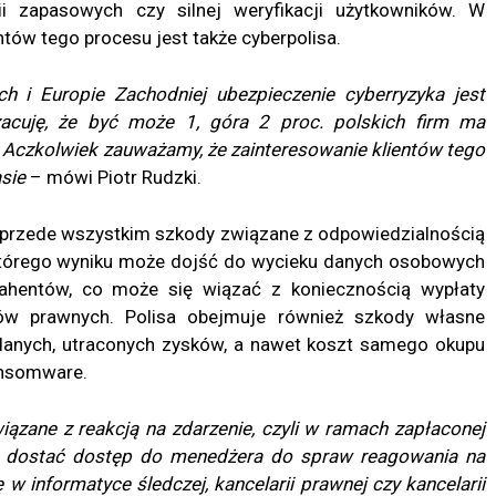
i zapasowych czy silnej weryfikacji użytkowników. W
ów tego procesu jest także cyberpolisa.
 i Europie Zachodniej ubezpieczenie cyberryzyka jest
acuję, że być może 1, góra 2 proc. polskich firm ma
. Aczkolwiek zauważamy, że zainteresowanie klientów tego
asie
– mówi Piotr Rudzki.
 To przede wszystkim szkody związane z odpowiedzialnością
 którego wyniku może dojść do wycieku danych osobowych
ahentów, co może się wiązać z koniecznością wypłaty
ów prawnych. Polisa obejmuje również szkody własne
danych, utraconych zysków, a nawet koszt samego okupu
ansomware.
ązane z reakcją na zdarzenie, czyli w ramach zapłaconej
 dostać dostęp do menedżera do spraw reagowania na
ię w informatyce śledczej, kancelarii prawnej czy kancelarii