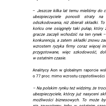
–
Jeszcze kilka lat temu mieliśmy do c
ubezpieczyciele ponosili straty n
odszkodowania, niż zbierali składki. T
końcu one osiągnęły taki pułap, który
gracze zaczęli wchodzić na ten rynek
– 
konkurencja, a zatem składki znowu zac
wzrostem ryzyka firmy coraz więcej i
przygotowane, więc szkodowość, dol
w ostatnim czasie.
Analitycy Aon w globalnym raporcie wsk
o 77 proc. mimo wzrostu częstotliwości
– Na polskim rynku też widzimy, że tro
ubezpieczyciele, którzy już nasyceni s
możliwości biznesowych. To może być
nie zauważamy, żeby w ostatnim czasie