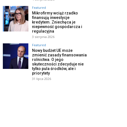
Featured
Mikrofirmy wciąż rzadko
finansują inwestycje
kredytem. Zniechęca je
niepewność gospodarcza i
regulacyjna
3 sierpnia 2026
Featured
Nowy budżet UE może
zmienić zasady finansowania
rolnictwa. O jego
skuteczności zdecyduje nie
tylko pula środków, ale i
priorytety
31 lipca 2026