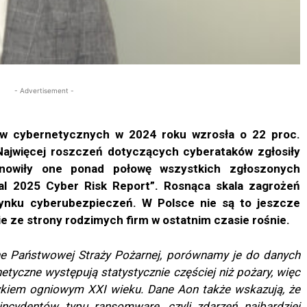
- Advertisement -
ów cybernetycznych w 2024 roku wzrosła o 22 proc.
ajwięcej roszczeń dotyczących cyberataków zgłosiły
stanowiły one ponad połowę wszystkich zgłoszonych
al 2025 Cyber Risk Report”. Rosnąca skala zagrożeń
rynku cyberubezpieczeń. W Polsce nie są to jeszcze
e ze strony rodzimych firm w ostatnim czasie rośnie.
ne Państwowej Straży Pożarnej, porównamy je do danych
netyczne występują statystycznie częściej niż pożary, więc
zykiem ogniowym XXI wieku. Dane Aon także wskazują, że
 incydentów typu ransomware, czyli zdarzeń najbardziej