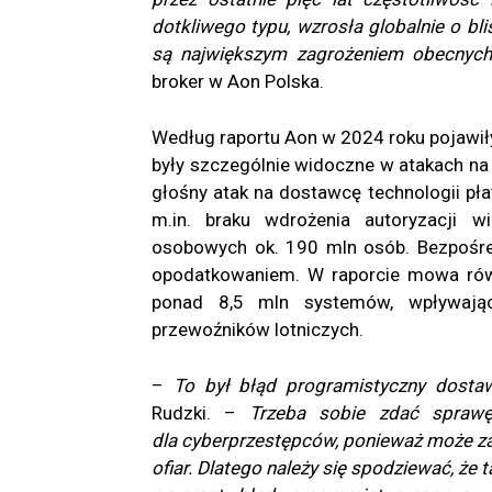
dotkliwego typu, wzrosła globalnie o bl
są największym zagrożeniem obecny
broker w Aon Polska.
Według raportu Aon w 2024 roku pojawił
były szczególnie widoczne w atakach na
głośny atak na dostawcę technologii płat
m.in. braku wdrożenia autoryzacji w
osobowych ok. 190 mln osób. Bezpośre
opodatkowaniem. W raporcie mowa równi
ponad 8,5 mln systemów, wpływając n
przewoźników lotniczych.
–
To był błąd programistyczny dost
Rudzki. –
Trzeba sobie zdać sprawę,
dla cyberprzestępców, ponieważ może zap
ofiar. Dlatego należy się spodziewać, że 