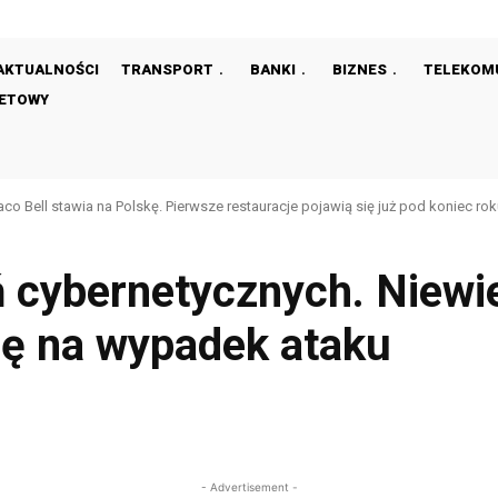
AKTUALNOŚCI
TRANSPORT
BANKI
BIZNES
TELEKOM
NETOWY
aco Bell stawia na Polskę. Pierwsze restauracje pojawią się już pod koniec ro
 cybernetycznych. Niewie
ię na wypadek ataku
Facebook
Share
- Advertisement -