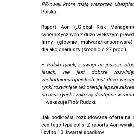
PR-owej, które mają wesprzeć ubezpie
Polska.
Raport Aon („Global Risk Manageme
cybernetycznych z dużo większym prawd
firmy (głównie malware/ransomware)
dla akcjonariuszy (średnio o 27 proc.).
–
Polski rynek, z uwagi na jeszcze sto
latach, nie jest dobrze rozwinię
zachodnioeuropejskich, jest dużo więc
rynki rozwinięte też oferują lepsze zakre
na nasz rynek i zakresy dostępne w rama
– wskazuje Piotr Rudzki.
Jak podkreśla, rozbudowana oferta na b
cen tego typu polis. Z raportu Aon wynik
i był to 10. kwartał spadków.