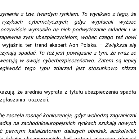
zynienia z tzw. twardym rynkiem. To wynikało z tego, że
a ryzykach cybernetycznych, gdyż wypłacali wyższe
o oczywiście wymusiło na nich podwyższanie składek i w
 zapewnia zysk ubezpieczycielom, wobec czego też nowi
wyjaśnia ten trend ekspert Aon Polska. –
Zwiększa się
zynają spadać. To też jest powiązane z tym, że wraz ze
nwestują w swoje cyberbezpieczeństwo. Zatem są lepiej
egliwość tego typu zdarzeń jest stosunkowo niższa
azują, że średnia wypłata z tytułu ubezpieczenia spadła
 zgłaszania roszczeń.
chę zaczęła rosnąć konkurencja, gdyż wchodzą zagraniczni
kładką na zachodnioeuropejskich rynkach szukają nowych
 pewnym katalizatorem dalszych obniżek, aczkolwiek
 lokalni ubezpieczyciele byli gotowi znacząco obniżać