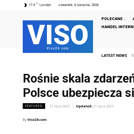
C
17.4
Londyn
czwartek, 6 sierpnia, 2026
POLECANE
VISO
HANDEL INTER
Viso24.com
LATEST NEWS
T
Rośnie skala zdarzeń
Polsce ubezpiecza s
31 lipca 2025
Updated:
31 lipca 2025
FEATURED
By
Viso24.com