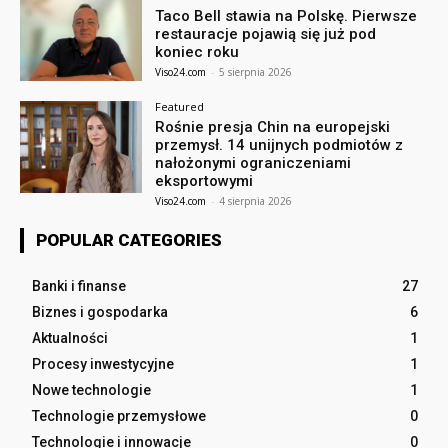
Taco Bell stawia na Polskę. Pierwsze
restauracje pojawią się już pod
koniec roku
Viso24.com
-
5 sierpnia 2026
Featured
Rośnie presja Chin na europejski
przemysł. 14 unijnych podmiotów z
nałożonymi ograniczeniami
eksportowymi
Viso24.com
-
4 sierpnia 2026
POPULAR CATEGORIES
Banki i finanse
27
Biznes i gospodarka
6
Aktualności
1
Procesy inwestycyjne
1
Nowe technologie
1
Technologie przemysłowe
0
Technologie i innowacje
0