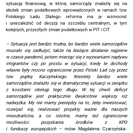
sytuację finansową, w której samorządy znalazły się na
skutek zmian podatkowych wprowadzonych w ramach tzw.
Polskiego Ładu. Dlatego reforma ma je wzmocnić
i uniezależnić od decyzji na szczeblu centralnym, w tym
kolejnych, przyszłych zmian podatkowych w PIT i CIT.
– Sytuacja jest bardzo trudna, bo bardzo wiele samorządów
musiało się zadłużyć, także na bieżące działanie najpierw
w czasie pandemii, potem mierząc się z wyzwaniami napływu
imigrantów czy po prostu w sytuacji, kiedy te dochody
własne były mocno ograniczone przez Polski Ład czy przez
tzw. piątkę Kaczyńskiego. Niestety bardzo wiele
samorządów znalazło się w dramatycznej sytuacji w związku
z kosztami obsługi tego długu. W tej chwili deficyt
samorządów jest praktycznie dwukrotnie większy niż
nadwyżka. My nie mamy pieniędzy na to, żeby inwestować,
rozwijać się, realizować projekty ważne dla naszych
mieszkańców, a co istotne, mamy też ograniczone
możliwości pozyskania środków z KPO
i funduszy europejskich
– mówi Magdalena Czarzyńska-