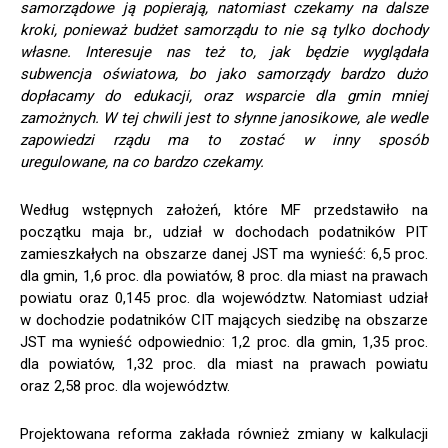
samorządowe ją popierają, natomiast czekamy na dalsze
kroki, ponieważ budżet samorządu to nie są tylko dochody
własne. Interesuje nas też to, jak będzie wyglądała
subwencja oświatowa, bo jako samorządy bardzo dużo
dopłacamy do edukacji, oraz wsparcie dla gmin mniej
zamożnych. W tej chwili jest to słynne janosikowe, ale wedle
zapowiedzi rządu ma to zostać w inny sposób
uregulowane, na co bardzo czekamy.
Według wstępnych założeń, które MF przedstawiło na
początku maja br., udział w dochodach podatników PIT
zamieszkałych na obszarze danej JST ma wynieść: 6,5 proc.
dla gmin, 1,6 proc. dla powiatów, 8 proc. dla miast na prawach
powiatu oraz 0,145 proc. dla województw. Natomiast udział
w dochodzie podatników CIT mających siedzibę na obszarze
JST ma wynieść odpowiednio: 1,2 proc. dla gmin, 1,35 proc.
dla powiatów, 1,32 proc. dla miast na prawach powiatu
oraz 2,58 proc. dla województw.
Projektowana reforma zakłada również zmiany w kalkulacji