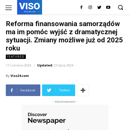
VISO
Viso24.com
Reforma finansowania samorządów
ma im pomóc wyjść z dramatycznej
sytuacji. Zmiany możliwe już od 2025
roku
FEATURED
17 czerwca 2024
Updated:
25 lipca 2026
By
Viso24.com
Facebook
Twitter
- Advertisement -