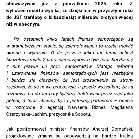
obowiązywać już z początkiem 2025 roku. Z
wyliczeń resortu wynika, że dzięki nim w przyszłym roku
do JST trafiłoby o kilkadziesiąt miliardów złotych więcej
niż w obecnym.
– Po ostatnich kilku latach finanse samorządów są
w dramatycznym stanie, są zdemolowane i to trzeba mówić
głośno i wyraźnie. O ile jeszcze kilka lat temu deficyt
budżetowy miało 2 proc. samorządów, o tyle teraz boryka się
z nim prawie 60 proc. samorządów. Dlatego reforma
i uzdrowienie finansów samorządowych jest niezbędne
i bardzo
się
cieszymy, że jest zrozumienie ze strony
rządowej, że są nowe propozycje, a przede wszystkim, że są
rozmowy, bo do tej pory byliśmy traktowani przez rząd jako
petent, a teraz chcemy być i jesteśmy partnerem
– ocenia
w rozmowie z agencją Newseria Biznes Magdalena
Czarzyńska-Jachim, prezydentka Sopotu.
Jak poinformował minister finansów Andrzej Domański,
projektowane zmiany są odpowiedzią na bardzo trudną