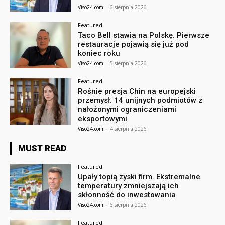
Viso24.com
-
6 sierpnia 2026
Featured
Taco Bell stawia na Polskę. Pierwsze
restauracje pojawią się już pod
koniec roku
Viso24.com
-
5 sierpnia 2026
Featured
Rośnie presja Chin na europejski
przemysł. 14 unijnych podmiotów z
nałożonymi ograniczeniami
eksportowymi
Viso24.com
-
4 sierpnia 2026
MUST READ
Featured
Upały topią zyski firm. Ekstremalne
temperatury zmniejszają ich
skłonność do inwestowania
Viso24.com
-
6 sierpnia 2026
Featured