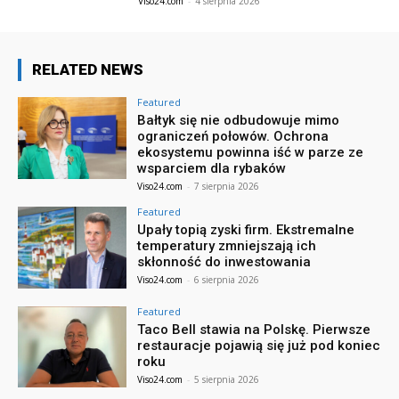
Viso24.com
-
4 sierpnia 2026
RELATED NEWS
Featured
Bałtyk się nie odbudowuje mimo
ograniczeń połowów. Ochrona
ekosystemu powinna iść w parze ze
wsparciem dla rybaków
Viso24.com
-
7 sierpnia 2026
Featured
Upały topią zyski firm. Ekstremalne
temperatury zmniejszają ich
skłonność do inwestowania
Viso24.com
-
6 sierpnia 2026
Featured
Taco Bell stawia na Polskę. Pierwsze
restauracje pojawią się już pod koniec
roku
Viso24.com
-
5 sierpnia 2026