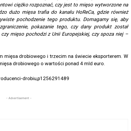
ntowi ciężko rozpoznać, czy jest to mięso wytworzone na
ardzo dużo mięsa trafia do kanału HoReCa, gdzie również
zywiste pochodzenie tego produktu. Domagamy się, aby
zgraniczenie, pokazanie tego, czy dany produkt został
 czy mięso pochodzi z Unii Europejskiej, czy spoza niej –
m mięsa drobiowego i trzecim na świecie eksporterem. W
mięsa drobiowego o wartości ponad 4 mld euro.
/producenci-drobiu,p1256291489
- Advertisement -