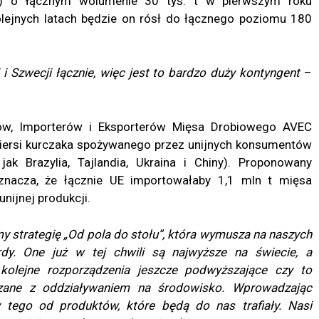
i) o łącznym wolumenie 30 tys. t w pierwszym roku
ejnych latach będzie on rósł do łącznego poziomu 180
i i Szwecji łącznie, więc jest to bardzo duży kontyngent
–
tów, Importerów i Eksporterów Mięsa Drobiowego AVEC
z piersi kurczaka spożywanego przez unijnych konsumentów
ak Brazylia, Tajlandia, Ukraina i Chiny). Proponowany
nacza, że łącznie UE importowałaby 1,1 mln t mięsa
nijnej produkcji.
y strategię „Od pola do stołu”, która wymusza na naszych
dy. One już w tej chwili są najwyższe na świecie, a
kolejne rozporządzenia jeszcze podwyższające czy to
ązane z oddziaływaniem na środowisko. Wprowadzając
ego od produktów, które będą do nas trafiały. Nasi