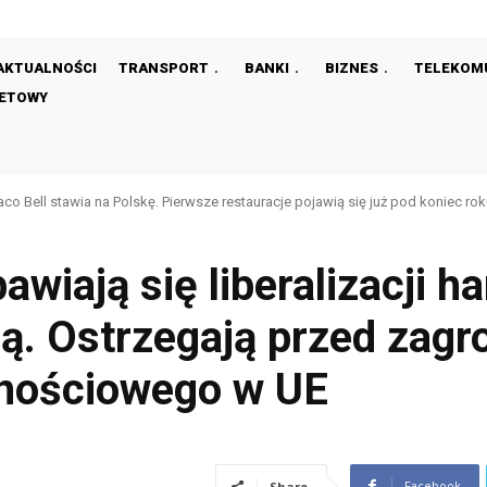
AKTUALNOŚCI
TRANSPORT
BANKI
BIZNES
TELEKOM
NETOWY
aco Bell stawia na Polskę. Pierwsze restauracje pojawią się już pod koniec ro
wiają się liberalizacji ha
ą. Ostrzegają przed zagr
nościowego w UE
Facebook
Share