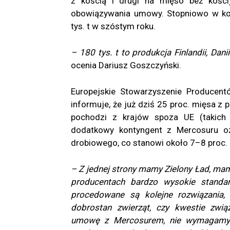
z kością i drugi na mięso bez kośc
obowiązywania umowy. Stopniowo w kol
tys. t w szóstym roku.
– 180 tys. t to produkcja Finlandii, Dani
ocenia Dariusz Goszczyński.
Europejskie Stowarzyszenie Producen
informuje, że już dziś 25 proc. mięsa 
pochodzi z krajów spoza UE (takich j
dodatkowy kontyngent z Mercosuru oz
drobiowego, co stanowi około 7–8 proc. u
– Z jednej strony mamy Zielony Ład, mam
producentach bardzo wysokie standar
procedowane są kolejne rozwiązania, 
dobrostan zwierząt, czy kwestie zwi
umowę z Mercosurem, nie wymagamy t