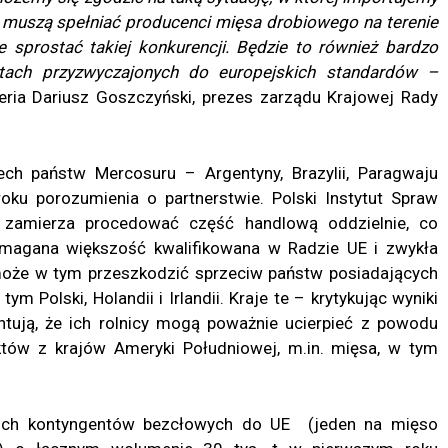
 muszą spełniać producenci mięsa drobiowego na terenie
ie sprostać takiej konkurencji. Będzie to również bardzo
tach przyzwyczajonych do europejskich standardów –
ria Dariusz Goszczyński, prezes zarządu Krajowej Rady
ech państw Mercosuru – Argentyny, Brazylii, Paragwaju
oku porozumienia o partnerstwie. Polski Instytut Spraw
 zamierza procedować część handlową oddzielnie, co
wymagana większość kwalifikowana w Radzie UE i zwykła
może w tym przeszkodzić sprzeciw państw posiadających
 Polski, Holandii i Irlandii. Kraje te – krytykując wyniki
tują, że ich rolnicy mogą poważnie ucierpieć z powodu
tów z krajów Ameryki Południowej, m.in. mięsa, w tym
óch kontyngentów bezcłowych do UE (jeden na mięso