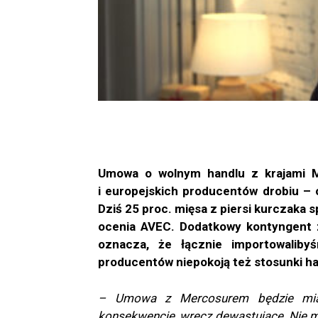
Umowa o wolnym handlu z krajami M
i europejskich producentów drobiu – 
Dziś 25 proc. mięsa z piersi kurczaka
ocenia AVEC. Dodatkowy kontyngent z
oznacza, że łącznie importowalib
producentów niepokoją też stosunki ha
– Umowa z Mercosurem będzie miała
konsekwencje, wręcz dewastujące. Nie