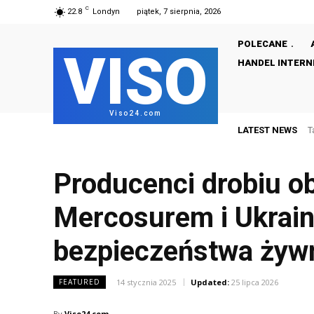
C
22.8
Londyn
piątek, 7 sierpnia, 2026
POLECANE
VISO
HANDEL INTER
Viso24.com
LATEST NEWS
T
Producenci drobiu oba
Mercosurem i Ukrain
bezpieczeństwa żyw
14 stycznia 2025
Updated:
25 lipca 2026
FEATURED
By
Viso24.com