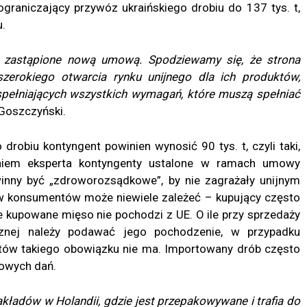
raniczający przywóz ukraińskiego drobiu do 137 tys. t,
u.
 zastąpione nową umową. Spodziewamy się, że strona
szerokiego otwarcia rynku unijnego dla ich produktów,
spełniających wszystkich wymagań, które muszą spełniać
Goszczyński.
drobiu kontyngent powinien wynosić 90 tys. t, czyli taki,
niem eksperta kontyngenty ustalone w ramach umowy
inny być „zdroworozsądkowe”, by nie zagrażały unijnym
 konsumentów może niewiele zależeć – kupujący często
 kupowane mięso nie pochodzi z UE. O ile przy sprzedaży
cznej należy podawać jego pochodzenie, w przypadku
tów takiego obowiązku nie ma. Importowany drób często
otowych dań.
akładów w Holandii, gdzie jest przepakowywane i trafia do