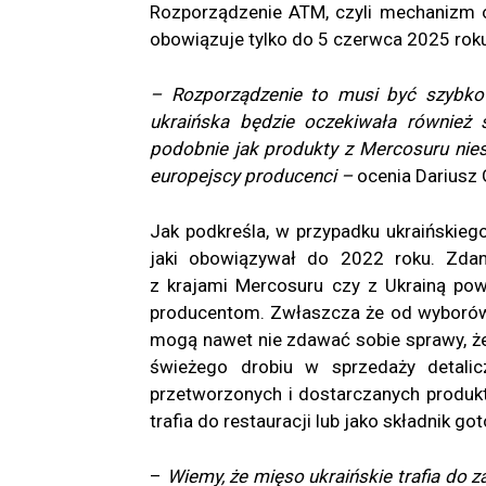
Rozporządzenie ATM, czyli mechanizm og
obowiązuje tylko do 5 czerwca 2025 rok
– Rozporządzenie to musi być szybko
ukraińska będzie oczekiwała również 
podobnie jak produkty z Mercosuru nie
europejscy producenci –
ocenia Dariusz 
Jak podkreśla, w przypadku ukraińskiego 
jaki obowiązywał do 2022 roku. Zda
z krajami Mercosuru czy z Ukrainą pow
producentom. Zwłaszcza że od wyborów
mogą nawet nie zdawać sobie sprawy, że
świeżego drobiu w sprzedaży detali
przetworzonych i dostarczanych produk
trafia do restauracji lub jako składnik g
–
Wiemy, że mięso ukraińskie trafia do z