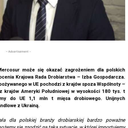
- Advertisement -
ercosur może się okazać zagrożeniem dla polskich
ocenia Krajowa Rada Drobiarstwa – Izba Gospodarcza.
 spożywanego w UE pochodzi z krajów spoza Wspólnoty –
 krajów Ameryki Południowej w wysokości 180 tys. t
yśmy do UE 1,1 mln t mięsa drobiowego. Unijnych
ndlowe z Ukrainą.
 dla polskiej branży drobiarskiej bardzo poważne
 możemy
się
zgodzić na taką sytuację, w której importujemy