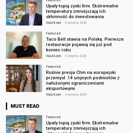
Upały topią zyski firm. Ekstremalne
temperatury zmniejszają ich
skłonność do inwestowania
Viso24.com
-
6 sierpnia 2026
Featured
Taco Bell stawia na Polskę. Pierwsze
restauracje pojawią się już pod
koniec roku
Viso24.com
-
5 sierpnia 2026
Featured
Rośnie presja Chin na europejski
przemysł. 14 unijnych podmiotów z
nałożonymi ograniczeniami
eksportowymi
Viso24.com
-
4 sierpnia 2026
MUST READ
Featured
Upały topią zyski firm. Ekstremalne
temperatury zmniejszają ich