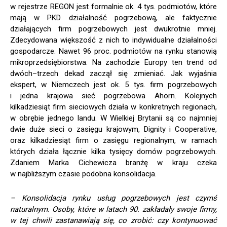
w rejestrze REGON jest formalnie ok. 4 tys. podmiotów, które
mają w PKD działalność pogrzebową, ale faktycznie
działających firm pogrzebowych jest dwukrotnie mniej.
Zdecydowana większość z nich to indywidualne działalności
gospodarcze. Nawet 96 proc. podmiotów na rynku stanowią
mikroprzedsiębiorstwa. Na zachodzie Europy ten trend od
dwóch–trzech dekad zaczął się zmieniać. Jak wyjaśnia
ekspert, w Niemczech jest ok. 5 tys. firm pogrzebowych
i jedna krajowa sieć pogrzebowa Ahorn. Kolejnych
kilkadziesiąt firm sieciowych działa w konkretnych regionach,
w obrębie jednego landu. W Wielkiej Brytanii są co najmniej
dwie duże sieci o zasięgu krajowym, Dignity i Cooperative,
oraz kilkadziesiąt firm o zasięgu regionalnym, w ramach
których działa łącznie kilka tysięcy domów pogrzebowych.
Zdaniem Marka Cichewicza branżę w kraju czeka
w najbliższym czasie podobna konsolidacja.
– Konsolidacja rynku usług pogrzebowych jest czymś
naturalnym. Osoby, które w latach 90. zakładały swoje firmy,
w tej chwili zastanawiają się, co zrobić: czy kontynuować