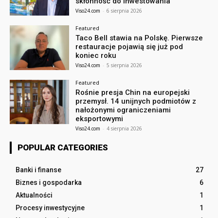
skłonność do inwestowania
Viso24.com
-
6 sierpnia 2026
Featured
Taco Bell stawia na Polskę. Pierwsze
restauracje pojawią się już pod
koniec roku
Viso24.com
-
5 sierpnia 2026
Featured
Rośnie presja Chin na europejski
przemysł. 14 unijnych podmiotów z
nałożonymi ograniczeniami
eksportowymi
Viso24.com
-
4 sierpnia 2026
POPULAR CATEGORIES
Banki i finanse
27
Biznes i gospodarka
6
Aktualności
1
Procesy inwestycyjne
1