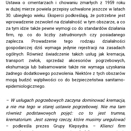
Ustawa o cmentarzach i chowaniu zmarłych z 1959 roku
w dużej mierze powiela przepisy uchwalone jeszcze w latach
30. ubiegłego wieku. Eksperci podkreślają, że potrzebne jest
wprowadzenie zezwoleń na działalność w tym obszarze, a co
za tym idzie także pewne wymogi co do standardów działania
firm, np. co do liczby zatrudnionych czy posiadanego
zaplecza. Prowadzenie tego rodzaju działalności
gospodarczej dziś wymaga jedynie rejestracji na zasadach
ogólnych. Również świadczenie takich usług jak kremacja,
transport zwłok, sprzedaż akcesoriów pogrzebowych,
ekshumacja lub balsamowanie także nie wymaga uzyskania
żadnego dodatkowego pozwolenia. Niektóre z tych obszarów
mogą budzić wątpliwości co do bezpieczeństwa sanitarno-
epidemiologicznego.
– W usługach pogrzebowych zaczyna dominować kremacja,
a nie ma tego w starej ustawie pogrzebowej. Nie ma tam
również podstawowych pojęć: co to jest trumna,
krematorium. Jest szereg rzeczy, które musimy uregulować
– podkreśla prezes Grupy Klepsydra. –
Klienci firm