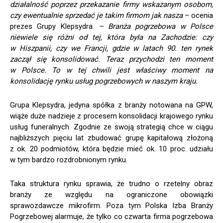
działalność poprzez przekazanie firmy wskazanym osobom,
czy ewentualnie sprzedać je takim firmom jak nasza
– ocenia
prezes Grupy Klepsydra.
– Branża pogrzebowa w Polsce
niewiele
się
różni od tej, która była na Zachodzie: czy
w Hiszpanii, czy we Francji, gdzie w latach 90. ten rynek
zaczął się konsolidować. Teraz przychodzi ten moment
w Polsce. To w tej chwili jest właściwy moment na
konsolidację rynku usług pogrzebowych w naszym kraju.
Grupa Klepsydra, jedyna spółka z branży notowana na GPW,
wiąże duże nadzieje z procesem konsolidacji krajowego rynku
usług funeralnych. Zgodnie ze swoją strategią chce w ciągu
najbliższych pięciu lat zbudować grupę kapitałową złożoną
z ok. 20 podmiotów, która będzie mieć ok. 10 proc. udziału
w tym bardzo rozdrobnionym rynku.
Taka struktura rynku sprawia, że trudno o rzetelny obraz
branży ze względu na ograniczone obowiązki
sprawozdawcze mikrofirm. Poza tym Polska Izba Branży
Pogrzebowej alarmuje, że tylko co czwarta firma pogrzebowa