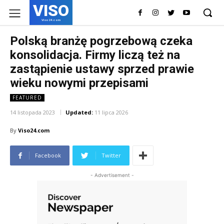
VISO
Viso24.com
Polską branżę pogrzebową czeka
konsolidacja. Firmy liczą też na
zastąpienie ustawy sprzed prawie
wieku nowymi przepisami
FEATURED
14 listopada 2023
Updated:
11 lipca 2026
By
Viso24.com
Facebook
Twitter
- Advertisement -