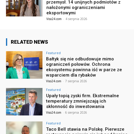
przemysł. 14 unijnych podmiotów z
nałożonymi ograniczeniami
eksportowymi
Viso24.com
-
4 sierpnia 2026
RELATED NEWS
Featured
Bałtyk się nie odbudowuje mimo
ograniczeń połowów. Ochrona
ekosystemu powinna iść w parze ze
wsparciem dla rybaków
Viso24.com
-
7 sierpnia 2026
Featured
Upały topią zyski firm. Ekstremalne
temperatury zmniejszają ich
skłonność do inwestowania
Viso24.com
-
6 sierpnia 2026
Featured
Taco Bell stawia na Polskę. Pierwsze