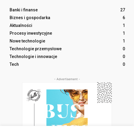
Banki i finanse
27
Biznes i gospodarka
6
Aktualności
1
Procesy inwestycyjne
1
Nowe technologie
1
Technologie przemysłowe
0
Technologie i innowacje
0
Tech
0
- Advertisement -