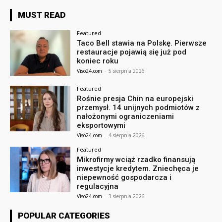
MUST READ
Featured
Taco Bell stawia na Polskę. Pierwsze
restauracje pojawią się już pod
koniec roku
Viso24.com
-
5 sierpnia 2026
Featured
Rośnie presja Chin na europejski
przemysł. 14 unijnych podmiotów z
nałożonymi ograniczeniami
eksportowymi
Viso24.com
-
4 sierpnia 2026
Featured
Mikrofirmy wciąż rzadko finansują
inwestycje kredytem. Zniechęca je
niepewność gospodarcza i
regulacyjna
Viso24.com
-
3 sierpnia 2026
POPULAR CATEGORIES