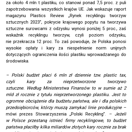
za około 4 mln t plastiku, co stanowi ponad 7,5 proc. z puli
zapotrzebowania wszystkich krajów UE. Jak wskazuje raport
magazynu Plastics Review „Rynek recyklingu tworzyw
sztucznych 2023”, pokrycie krajowego popytu na tworzywa
sztuczne surowcami z odzysku wynosi poniżej 5 proc., zaś
wskaźnik recyklingu tworzyw, czyli poziom odzysku,
nie przekracza 12 proc. To zaś powoduje, że Polska ponosi
wysokie opłaty i kary za niespełnienie norm unijnych
dotyczących ograniczenia ilości plastiku wprowadzanego do
środowiska.
– Polski budżet płaci 6 mln zł dziennie tzw. plastic tax,
czyli kary za nieprzetworzone tworzywo
sztuczne. Według Ministerstwa Finansów to w sumie aż 2
mld zł rocznie z tytułu nieprzetworzonego plastiku. Jest to
ogromne obciążenie dla budżetu państwa, ale i dla polskich
przedsiębiorców, którzy muszą zamykać linie produkcyjne –
mówi prezes Stowarzyszenia „Polski Recykling”.
– Jeżeli
w Polsce przestaną istnieć firmy recyklingowe, to budżet
państwa płaciłby kilka miliardów złotych kary rocznie za brak