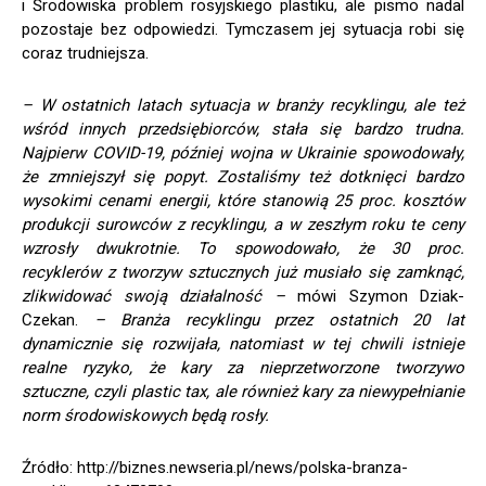
i Środowiska problem rosyjskiego plastiku, ale pismo nadal
pozostaje bez odpowiedzi. Tymczasem jej sytuacja robi się
coraz trudniejsza.
– W ostatnich latach sytuacja w branży recyklingu, ale też
wśród innych przedsiębiorców, stała się bardzo trudna.
Najpierw COVID-19, później wojna w Ukrainie spowodowały,
że zmniejszył się popyt. Zostaliśmy też dotknięci bardzo
wysokimi cenami energii, które stanowią 25 proc. kosztów
produkcji surowców z recyklingu, a w zeszłym roku te ceny
wzrosły dwukrotnie. To spowodowało, że 30 proc.
recyklerów z tworzyw sztucznych już musiało się zamknąć,
zlikwidować swoją działalność –
mówi Szymon Dziak-
Czekan.
– Branża recyklingu przez ostatnich 20 lat
dynamicznie się rozwijała, natomiast w tej chwili istnieje
realne ryzyko, że kary za nieprzetworzone tworzywo
sztuczne, czyli plastic tax, ale również kary za niewypełnianie
norm środowiskowych będą rosły.
Źródło: http://biznes.newseria.pl/news/polska-branza-