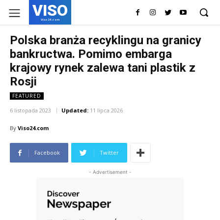
VISO
Viso24.com
Polska branża recyklingu na granicy
bankructwa. Pomimo embarga
krajowy rynek zalewa tani plastik z
Rosji
FEATURED
6 listopada 2023
Updated:
11 lipca 2026
By
Viso24.com
Facebook
Twitter
- Advertisement -