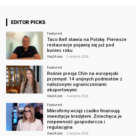
EDITOR PICKS
Featured
Taco Bell stawia na Polskę. Pierwsze
restauracje pojawią się już pod
koniec roku
Viso24.com
-
5 sierpnia 2026
Featured
Rośnie presja Chin na europejski
przemysł. 14 unijnych podmiotów z
nałożonymi ograniczeniami
eksportowymi
Viso24.com
-
4 sierpnia 2026
Featured
Mikrofirmy wciąż rzadko finansują
inwestycje kredytem. Zniechęca je
niepewność gospodarcza i
regulacyjna
Viso24.com
-
3 sierpnia 2026