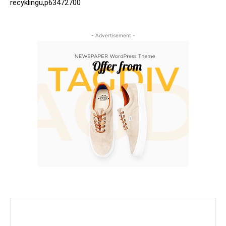
recyklingu,p63472700
- Advertisement -