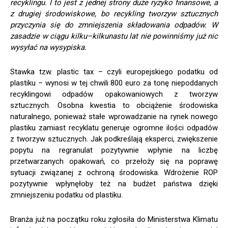
recyklingu. I to jest z jednej strony duże ryzyko finansowe, a
z drugiej środowiskowe, bo recykling tworzyw sztucznych
przyczynia się do zmniejszenia składowania odpadów. W
zasadzie w ciągu kilku–
kilkunastu lat nie powinniśmy już nic
wysyłać na wysypiska.
Stawka tzw. plastic tax – czyli europejskiego podatku od
plastiku – wynosi w tej chwili 800 euro za tonę niepoddanych
recyklingowi odpadów opakowaniowych z tworzyw
sztucznych. Osobna kwestia to obciążenie środowiska
naturalnego, ponieważ stałe wprowadzanie na rynek nowego
plastiku zamiast recyklatu generuje ogromne ilości odpadów
z tworzyw sztucznych. Jak podkreślają eksperci, zwiększenie
popytu na regranulat pozytywnie wpłynie na liczbę
przetwarzanych opakowań, co przełoży się na poprawę
sytuacji związanej z ochroną środowiska. Wdrożenie ROP
pozytywnie wpłynęłoby też na budżet państwa dzięki
zmniejszeniu podatku od plastiku.
Branża już na początku roku zgłosiła do Ministerstwa Klimatu