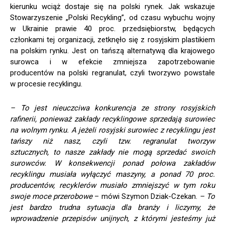
kierunku wciąż dostaje się na polski rynek. Jak wskazuje
Stowarzyszenie „Polski Recykling”, od czasu wybuchu wojny
w Ukrainie prawie 40 proc. przedsiębiorstw, będących
członkami tej organizacji, zetknęło się z rosyjskim plastikiem
na polskim rynku. Jest on tańszą alternatywą dla krajowego
surowca i w efekcie zmniejsza zapotrzebowanie
producentów na polski regranulat, czyli tworzywo powstałe
w procesie recyklingu.
– To jest nieuczciwa konkurencja ze strony rosyjskich
rafinerii, ponieważ zakłady recyklingowe sprzedają surowiec
na wolnym rynku. A jeżeli rosyjski surowiec z recyklingu jest
tańszy niż nasz, czyli tzw. regranulat tworzyw
sztucznych, to nasze zakłady nie mogą sprzedać swoich
surowców. W konsekwencji ponad połowa zakładów
recyklingu musiała wyłączyć maszyny, a ponad 70 proc.
producentów, recyklerów musiało zmniejszyć w tym roku
swoje moce przerobowe
– mówi Szymon Dziak-Czekan.
– To
jest bardzo trudna sytuacja dla branży i liczymy, że
wprowadzenie przepisów unijnych, z którymi jesteśmy już