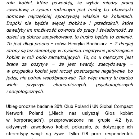
role kobiet, które powodują, że wybór między pracą
zawodową a życiem rodzinnym jest trudny, bo obowiązki
domowe najczęściej spoczywają właśnie na kobietach.
Dopóki nie będzie więcej żłobków i przedszkoli, które
dawałyby im możliwość powrotu do pracy i świadomość, że
dzieci są dobrze zaopiekowane, to trudno będzie to zmienić.
To jest długi proces
– mówi Henryka Bochniarz. –
Z drugiej
strony są też stereotypy w myśleniu, negatywne postrzeganie
kobiet w roli osób zarządzających. To, co u mężczyzn jest
brane za pozytyw – że jest twardy, zdecydowany –
w przypadku kobiet jest raczej postrzegane negatywnie, bo
jędza, nie potrafi współpracować. Tak więc mamy tu bardzo
wiele przyczyn ekonomicznych, psychologicznych
i socjologicznych.
Ubiegłoroczne badanie 30% Club Poland i UN Global Compact
Network Poland („Niech nas usłyszą! Głos kobiet
w korporacjach”), przeprowadzone na grupie 4,2 tys.
aktywnych zawodowo kobiet, pokazało, że dotyczące ich
stereotypy wciąż są żywe. Tylko 0,8 proc. respondentek