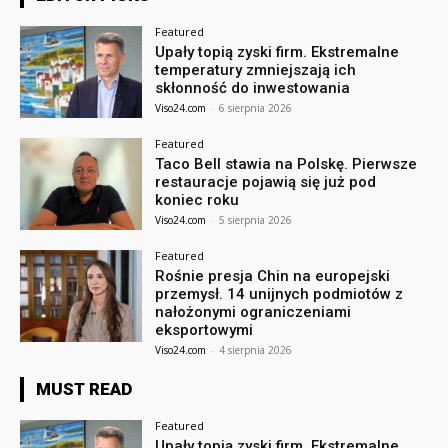
Featured
Upały topią zyski firm. Ekstremalne
temperatury zmniejszają ich
skłonność do inwestowania
Viso24.com
-
6 sierpnia 2026
Featured
Taco Bell stawia na Polskę. Pierwsze
restauracje pojawią się już pod
koniec roku
Viso24.com
-
5 sierpnia 2026
Featured
Rośnie presja Chin na europejski
przemysł. 14 unijnych podmiotów z
nałożonymi ograniczeniami
eksportowymi
Viso24.com
-
4 sierpnia 2026
MUST READ
Featured
Upały topią zyski firm. Ekstremalne