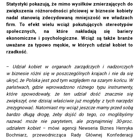
Statystyki pokazują, że mimo wysiłków zmierzających do
zwiększenia różnorodności płciowej w biznesie kobiety
nadal stanowią zdecydowaną mniejszość we władzach
firm. To efekt wielu wciąż pokutujących stereotypów
społecznych, na które nakładają się bariery
ekonomiczne i psychologiczne. Wciąż są także branże
uważane za typowo męskie, w których udział kobiet to
rzadkość.
–
Udział kobiet w organach zarządczych i nadzorczych
w biznesie różni się w poszczególnych krajach i nie da się
ukryć, że Polska jest pod tym względem na szarym końcu. W
państwach, gdzie wprowadzono różnego typu instrumenty,
które spowodowały, że ten udział dość znacznie się
zwiększył, one dzisiaj właściwie już mogłyby z tych narzędzi
zrezygnować. Natomiast my wciąż jeszcze mamy przed sobą
bardzo długą drogę, żeby dojść do tego, co moglibyśmy
nazwać może nie parytetem, ale przynajmniej 30-proc.
udziałem kobiet
– mówi agencji Newseria Biznes Henryka
Bochniarz, przewodnicząca Rady Głównej Konfederacji