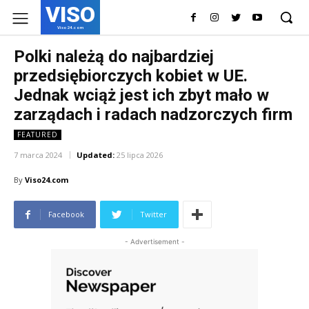
VISO
Viso24.com
Polki należą do najbardziej
przedsiębiorczych kobiet w UE.
Jednak wciąż jest ich zbyt mało w
zarządach i radach nadzorczych firm
FEATURED
7 marca 2024
Updated:
25 lipca 2026
By
Viso24.com
Facebook
Twitter
- Advertisement -