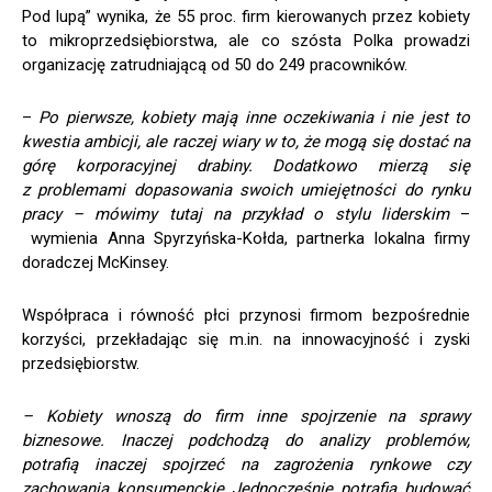
Pod lupą” wynika, że 55 proc. firm kierowanych przez kobiety
to mikroprzedsiębiorstwa, ale co szósta Polka prowadzi
organizację zatrudniającą od 50 do 249 pracowników.
–
Po pierwsze, kobiety mają inne oczekiwania i nie jest to
kwestia ambicji, ale raczej wiary w to, że mogą
się
dostać na
górę korporacyjnej drabiny. Dodatkowo mierzą się
z problemami dopasowania swoich umiejętności do rynku
pracy – mówimy tutaj na przykład o stylu liderskim
–
wymienia Anna Spyrzyńska-Kołda, partnerka lokalna firmy
doradczej McKinsey.
Współpraca i równość płci przynosi firmom bezpośrednie
korzyści, przekładając się m.in. na innowacyjność i zyski
przedsiębiorstw.
– Kobiety wnoszą do firm inne spojrzenie na sprawy
biznesowe. Inaczej podchodzą do analizy problemów,
potrafią inaczej spojrzeć na zagrożenia rynkowe czy
zachowania konsumenckie Jednocześnie potrafią budować