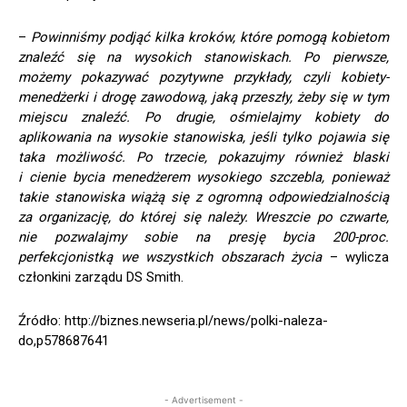
–
Powinniśmy podjąć kilka kroków, które pomogą kobietom
znaleźć się na wysokich stanowiskach. Po pierwsze,
możemy pokazywać pozytywne przykłady, czyli kobiety-
menedżerki i drogę zawodową, jaką przeszły, żeby się w tym
miejscu znaleźć. Po drugie, ośmielajmy kobiety do
aplikowania na wysokie stanowiska, jeśli tylko pojawia się
taka możliwość. Po trzecie, pokazujmy również blaski
i cienie bycia menedżerem wysokiego szczebla, ponieważ
takie stanowiska wiążą się z ogromną odpowiedzialnością
za organizację, do której się należy. Wreszcie po czwarte,
nie pozwalajmy sobie na presję bycia 200-proc.
perfekcjonistką we wszystkich obszarach życia
– wylicza
członkini zarządu DS Smith.
Źródło: http://biznes.newseria.pl/news/polki-naleza-
do,p578687641
- Advertisement -