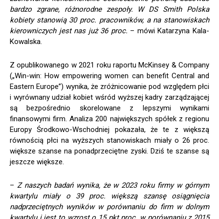
bardzo zgrane, różnorodne zespoły. W DS Smith Polska
kobiety stanowią 30 proc. pracowników, a na stanowiskach
kierowniczych jest nas już 36 proc.
– mówi Katarzyna Kala-
Kowalska.
Z opublikowanego w 2021 roku raportu McKinsey & Company
(„Win-win: How empowering women can benefit Central and
Eastern Europe”) wynika, że zróżnicowanie pod względem płci
i wyrównany udział kobiet wśród wyższej kadry zarządzającej
są bezpośrednio skorelowane z lepszymi wynikami
finansowymi firm. Analiza 200 największych spółek z regionu
Europy Środkowo-Wschodniej pokazała, że te z większą
równością płci na wyższych stanowiskach miały o 26 proc.
większe szanse na ponadprzeciętne zyski. Dziś te szanse są
jeszcze większe.
–
Z naszych badań wynika, że w 2023 roku firmy w górnym
kwartylu miały o 39 proc. większą szansę osiągnięcia
nadprzeciętnych wyników w porównaniu do firm w dolnym
kwartylu i jest to wzrost o 15 pkt proc. w porównaniu z 2015