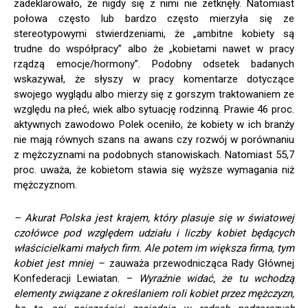
zadeklarowało, że nigdy się z nimi nie zetknęły. Natomiast
połowa często lub bardzo często mierzyła się ze
stereotypowymi stwierdzeniami, że „ambitne kobiety są
trudne do współpracy” albo że „kobietami nawet w pracy
rządzą emocje/hormony”. Podobny odsetek badanych
wskazywał, że słyszy w pracy komentarze dotyczące
swojego wyglądu albo mierzy się z gorszym traktowaniem ze
względu na płeć, wiek albo sytuację rodzinną. Prawie 46 proc.
aktywnych zawodowo Polek oceniło, że kobiety w ich branży
nie mają równych szans na awans czy rozwój w porównaniu
z mężczyznami na podobnych stanowiskach. Natomiast 55,7
proc. uważa, że kobietom stawia się wyższe wymagania niż
mężczyznom.
– Akurat Polska jest krajem, który plasuje się w światowej
czołówce pod względem udziału i liczby kobiet będących
właścicielkami małych firm. Ale potem im większa firma, tym
kobiet jest mniej –
zauważa przewodnicząca Rady Głównej
Konfederacji Lewiatan. –
Wyraźnie widać, że tu wchodzą
elementy związane z określaniem roli kobiet przez mężczyzn,