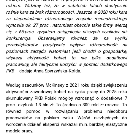
rokiem. Widzimy też, że w ostatnich latach drastycznie
rośnie kara za brak różnorodności. Jeszcze w 2020 roku kara
za nieposiadanie różnorodnego zespołu menedżerskiego
wynosiła ok. 27 proc., natomiast obecnie takie firmy wierzą
się z 66-proc. ryzykiem osiągnięcia niższych wyników niż
konkurencja. Obserwujemy również, że na wyniki
przedsiębiorstw pozytywnie wpływa różnorodność na
poziomach zarządu. Natomiast jeśli chodzi o gospodarkę,
większa aktywność kobiet to nie tylko dodatkowi
pracownicy, ale faktyczne korzyści w postaci dodatkowego
PKB –
dodaje Anna Spyrzyńska-Kołda.
Według szacunków McKinsey z 2021 roku dzięki zwiększeniu
aktywności zawodowej kobiet na rynku pracy do 2025 roku
skumulowany PKB Polski mógłby wzrosnąć o dodatkowe 7
proc., czyli ok. 1,3 bln zł. To średnio o 300 mld zł rocznie. To
również pomoc w rozwiązaniu problemu niedoboru
pracowników na polskim rynku. Wśród niezbędnych do
wdrożenia działań eksperci wskazali m.in. bardziej elastyczne
modele pracy.