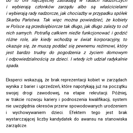
bo to oni najczęściej zasiadają w radach nadzorczych
i wybierają członków zarządu albo są właścicielami
i wybierają rady nadzorcze, jak chociażby w przypadku spółek
Skarbu Państwa. Tak więc można powiedzieć, że kobiety
w Polsce są przedsiębiorcze tak długo, jak długo zależy to od
nich samych. Potrafią całkiem nieźle funkcjonować i godzić
różne role, ale kiedy wchodzą w świat korporacyjny, to
okazuje się, że muszą poddać się pewnemu reżimowi, który
jest bardzo trudny do pogodzenia z życiem domowym
i odpowiedzialnością za dzieci. I wtedy ich udział radykalnie
spada.
Eksperci wskazują, że brak reprezentacji kobiet w zarządach
wynika z barier i uprzedzeń, które napotykają już na początku
swojej drogi zawodowej, na etapie rekrutacji. Później,
w trakcie rozwoju kariery i podnoszenia kwalifikacji, system
nie uwzględnia okresów przerw spowodowanych urodzeniem
i wychowywaniem dzieci. Efektem tego jest brak
wystarczającej liczby kandydatek do awansu na stanowiska
zarządcze.