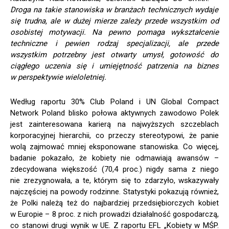
Droga na takie stanowiska w branżach technicznych wydaje
się trudna, ale w dużej mierze zależy przede wszystkim od
osobistej motywacji. Na pewno pomaga wykształcenie
techniczne i pewien rodzaj specjalizacji, ale przede
wszystkim potrzebny jest otwarty umysł, gotowość do
ciągłego uczenia się i umiejętność patrzenia na biznes
w perspektywie wieloletniej.
Według raportu 30% Club Poland i UN Global Compact
Network Poland blisko połowa aktywnych zawodowo Polek
jest zainteresowana karierą na najwyższych szczeblach
korporacyjnej hierarchii, co przeczy stereotypowi, że panie
wolą zajmować mniej eksponowane stanowiska. Co więcej,
badanie pokazało, że kobiety nie odmawiają awansów –
zdecydowana większość (70,4 proc.) nigdy sama z niego
nie zrezygnowała, a te, którym się to zdarzyło, wskazywały
najczęściej na powody rodzinne. Statystyki pokazują również,
że Polki należą też do najbardziej przedsiębiorczych kobiet
w Europie – 8 proc. z nich prowadzi działalność gospodarczą,
co stanowi drugi wynik w UE. Z raportu EFL „Kobiety w MŚP.