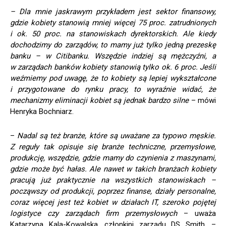
– Dla mnie jaskrawym przykładem jest sektor finansowy,
gdzie kobiety stanowią mniej więcej 75 proc. zatrudnionych
i ok. 50 proc. na stanowiskach dyrektorskich. Ale kiedy
dochodzimy do zarządów, to mamy już tylko jedną prezeskę
banku – w Citibanku. Wszędzie indziej są mężczyźni, a
w zarządach banków kobiety stanowią tylko ok. 6 proc. Jeśli
weźmiemy pod uwagę, że to kobiety są lepiej wykształcone
i przygotowane do rynku pracy, to wyraźnie widać, że
mechanizmy eliminacji kobiet są jednak bardzo silne
– mówi
Henryka Bochniarz.
–
Nadal są też branże, które są uważane za typowo męskie.
Z reguły tak opisuje się branże techniczne, przemysłowe,
produkcję, wszędzie, gdzie mamy do czynienia z maszynami,
gdzie może być hałas. Ale nawet w takich branżach kobiety
pracują już praktycznie na wszystkich stanowiskach –
począwszy od produkcji, poprzez finanse, działy personalne,
coraz więcej jest też kobiet w działach IT, szeroko pojętej
logistyce czy zarządach firm przemysłowych
– uważa
Katarzyna Kala-Kowalska, członkini zarządu DS Smith. –