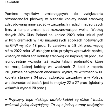
Lewiatan.
Pomimo wysiłków zmierzających do zwiększenia
różnorodności płciowej w biznesie kobiety nadal stanowią
zdecydowaną mniejszość w zarządach i radach nadzorczych
firm, a tempo zmian jest rozczarowująco wolne. Według
danych 30% Club Poland na koniec 2023 roku udział pań
w tych gremiach w 140 największych spółkach notowanych
na GPW wyniósł 18 proc. To zaledwie o 0,8 pkt proc. więcej
niż w 2022 roku. W ubiegłym roku przybyło wprawdzie spółek,
w których władzach kobiety stanowią co najmniej 30 proc., ale
jednocześnie wzrosła też liczba takich podmiotów, które
nie mają żadnej kobiety we władzach. Z kolei z raportu
PIE „Biznes na wysokich obcasach” wynika, że w firmach w UE
kobiety stanowią 34 proc. członków zarządów, a w Polsce,
w zależności od badań, jest to między 22 a 27 proc. (globalny
wskaźnik wynosi 20 proc.).
–
Przyczyny tego niskiego udziału kobiet są różne i trudno
wskazać jedną decydującą. To są z jednej strony tradycyjne