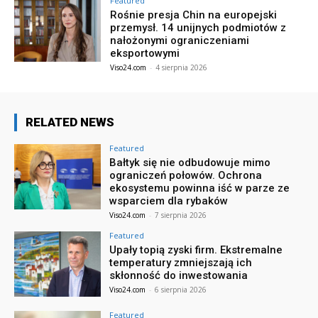
Featured
Rośnie presja Chin na europejski
przemysł. 14 unijnych podmiotów z
nałożonymi ograniczeniami
eksportowymi
Viso24.com
-
4 sierpnia 2026
RELATED NEWS
Featured
Bałtyk się nie odbudowuje mimo
ograniczeń połowów. Ochrona
ekosystemu powinna iść w parze ze
wsparciem dla rybaków
Viso24.com
-
7 sierpnia 2026
Featured
Upały topią zyski firm. Ekstremalne
temperatury zmniejszają ich
skłonność do inwestowania
Viso24.com
-
6 sierpnia 2026
Featured