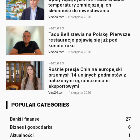
temperatury zmniejszają ich
skłonność do inwestowania
Viso24.com
-
6 sierpnia 2026
Featured
Taco Bell stawia na Polskę. Pierwsze
restauracje pojawią się już pod
koniec roku
Viso24.com
-
5 sierpnia 2026
Featured
Rośnie presja Chin na europejski
przemysł. 14 unijnych podmiotów z
nałożonymi ograniczeniami
eksportowymi
Viso24.com
-
4 sierpnia 2026
POPULAR CATEGORIES
Banki i finanse
27
Biznes i gospodarka
6
Aktualności
1