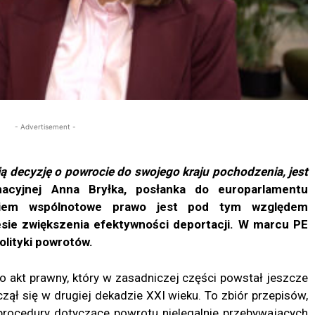
- Advertisement -
ają decyzję o powrocie do swojego kraju pochodzenia, jest
acyjnej Anna Bryłka, posłanka do europarlamentu
aniem wspólnotowe prawo jest pod tym względem
sie zwiększenia efektywności deportacji. W marcu PE
olityki powrotów.
o akt prawny, który w zasadniczej części powstał jeszcze
zął się w drugiej dekadzie XXI wieku. To zbiór przepisów,
procedury dotyczące powrotu nielegalnie przebywających