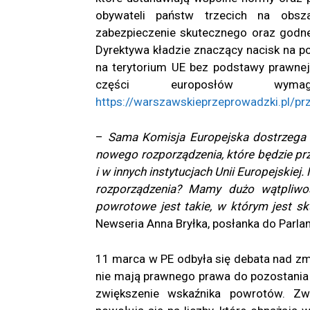
obywateli państw trzecich na obsz
zabezpieczenie skutecznego oraz godn
Dyrektywa kładzie znaczący nacisk na p
na terytorium UE bez podstawy prawnej.
części europosłów wym
https://warszawskieprzeprowadzki.pl/p
–
Sama Komisja Europejska dostrzega 
nowego rozporządzenia, które będzie pr
i w innych instytucjach Unii Europejskie
rozporządzenia? Mamy dużo wątpliwoś
powrotowe jest takie, w którym jest s
Newseria Anna Bryłka, posłanka do Parla
11 marca w PE odbyła się debata nad zm
nie mają prawnego prawa do pozostania
zwiększenie wskaźnika powrotów. Z