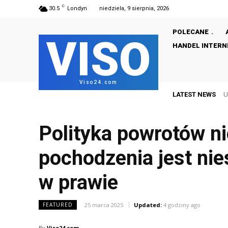
C
30.5
Londyn
niedziela, 9 sierpnia, 2026
POLECANE
VISO
HANDEL INTER
Viso24.com
LATEST NEWS
Upa
Polityka powrotów ni
pochodzenia jest ni
w prawie
25 marca 2025
Updated:
4 godziny ago
FEATURED
By
Viso24.com