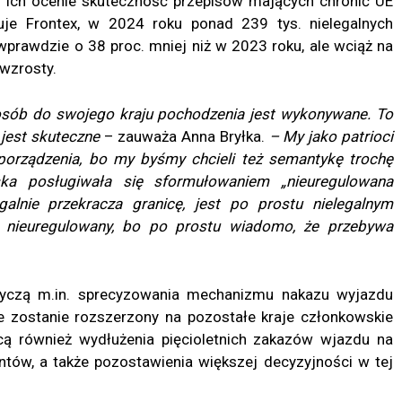
 w ich ocenie skuteczność przepisów mających chronić UE
muje Frontex, w 2024 roku ponad 239 tys. nielegalnych
wprawdzie o 38 proc. mniej niż w 2023 roku, ale wciąż na
wzrosty.
 osób do swojego kraju pochodzenia jest wykonywane. To
e jest skuteczne
– zauważa Anna Bryłka.
– My jako patrioci
orządzenia, bo my byśmy chcieli też semantykę trochę
ska posługiwała się sformułowaniem „
nieuregulowana
alnie przekracza granicę, jest po prostu nielegalnym
st nieuregulowany, bo po prostu wiadomo, że przebywa
tyczą m.in. sprecyzowania mechanizmu nakazu wyjazdu
e zostanie rozszerzony na pozostałe kraje członkowskie
hcą również wydłużenia pięcioletnich zakazów wjazdu na
antów, a także pozostawienia większej decyzyjności w tej