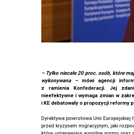
–​ Tylko niecałe 20 proc. osób, które m
wykonywana –
mówi agencji inform
z ramienia Konfederacji. Jej zd
nieefektywne i wymaga zmian w zakre
i KE debatowały o propozycji reformy p
Dyrektywa powrotowa Unii Europejskiej t
przed kryzysem migracyjnym, jaki rozpoc
które ustanawiają wspólne normy oraz 