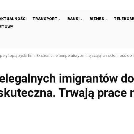
AKTUALNOŚCI
TRANSPORT
BANKI
BIZNES
TELEKOM
NETOWY
ły topią zyski firm. Ekstremalne temperatury zmniejszają ich skłonność do 
Taco Bell stawia na Polskę. Pierwsze restauracje pojawią się już pod koniec r
elegalnych imigrantów do
eskuteczna. Trwają prace
Facebook
Share