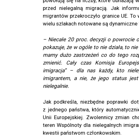
powołują się na liczby, które obnażają
przed nielegalną migracją. Jak infor
migrantów przekroczyło granice UE. To 
wielu szlakach notowane są dynamiczne 
– Niecałe 20 proc. decyzji o powrocie
pokazuje, że w ogóle to nie działa, to ni
mamy dużo zastrzeżeń co do tego rozp
zmienić. Cały czas Komisja Europej
imigracja”
– dla nas każdy, kto nieleg
imigrantem, a nie, że jego status je
nielegalnie.
Jak podkreśla, niezbędne poprawki do
z jednego państwa, który automatyczni
Unii Europejskiej. Zwolennicy zmian c
teren Wspólnoty dla nielegalnych imigr
kwestii państwom członkowskim.