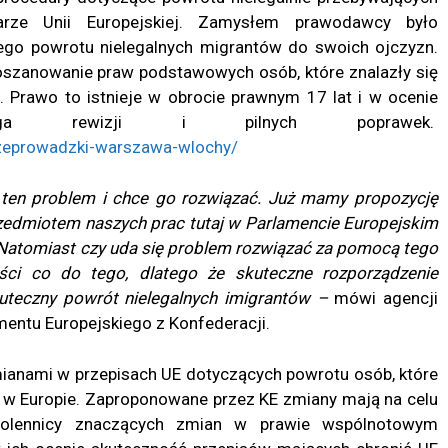
arze Unii Europejskiej. Zamysłem prawodawcy było
ego powrotu nielegalnych migrantów do swoich ojczyzn.
oszanowanie praw podstawowych osób, które znalazły się
 Prawo to istnieje w obrocie prawnym 17 lat i w ocenie
aga rewizji i pilnych poprawek.
rzeprowadzki-warszawa-wlochy/
ten problem i chce go rozwiązać. Już mamy propozycję
zedmiotem naszych prac tutaj w Parlamencie Europejskim
j. Natomiast czy uda się problem rozwiązać za pomocą tego
ci co do tego, dlatego że skuteczne rozporządzenie
kuteczny powrót nielegalnych imigrantów –
mówi agencji
mentu Europejskiego z Konfederacji.
ianami w przepisach UE dotyczących powrotu osób, które
 w Europie. Zaproponowane przez KE zmiany mają na celu
wolennicy znaczących zmian w prawie wspólnotowym