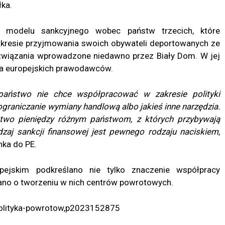
łka.
e modelu sankcyjnego wobec państw trzecich, które
akresie przyjmowania swoich obywateli deportowanych ze
ozwiązania wprowadzone niedawno przez Biały Dom. W jej
dla europejskich prawodawców.
 państwo nie chce współpracować w zakresie polityki
ograniczanie wymiany handlową albo jakieś inne narzędzia.
two pieniędzy różnym państwom, z których przybywają
odzaj sankcji finansowej jest pewnego rodzaju naciskiem,
ka do PE.
ejskim podkreślano nie tylko znaczenie współpracy
wano o tworzeniu w nich centrów powrotowych.
/polityka-powrotow,p2023152875