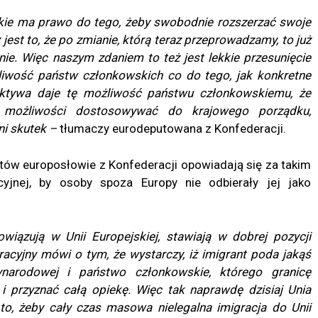
e ma prawo do tego, żeby swobodnie rozszerzać swoje
est to, że po zmianie, którą teraz przeprowadzamy, to już
nie. Więc naszym zdaniem to też jest lekkie przesunięcie
liwość państw członkowskich co do tego, jak konkretne
ektywa daje tę możliwość państwu członkowskiemu, że
możliwości dostosowywać do krajowego porządku,
i skutek –
tłumaczy eurodeputowana z Konfederacji.
ów europosłowie z Konfederacji opowiadają się za takim
acyjnej, by osoby spoza Europy nie odbierały jej jako
owiązują w Unii Europejskiej, stawiają w dobrej pozycji
racyjny mówi o tym, że wystarczy, iż imigrant poda jakąś
narodowej i państwo członkowskie, którego granicę
i przyznać całą opiekę. Więc tak naprawdę dzisiaj Unia
to, żeby cały czas masowa nielegalna imigracja do Unii