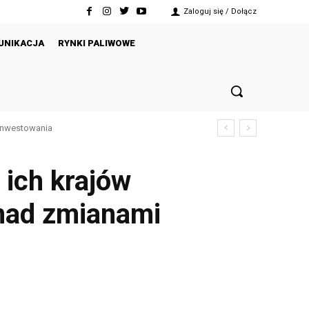
Zaloguj się / Dołącz
UNIKACJA
RYNKI PALIWOWE
inwestowania
oku
 ich krajów
 nad zmianami
Twitter
Pinterest
WhatsApp