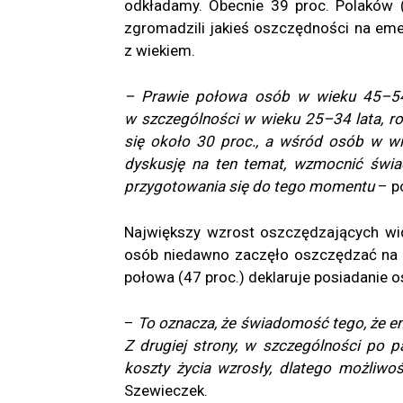
odkładamy. Obecnie 39 proc. Polaków (
zgromadzili jakieś oszczędności na eme
z wiekiem.
– Prawie połowa osób w wieku 45–54
w szczególności w wieku 25–34 lata, ro
się około 30 proc., a wśród osób w w
dyskusję na ten temat, wzmocnić świa
przygotowania się do tego momentu
– p
Największy wzrost oszczędzających wid
osób niedawno zaczęło oszczędzać na em
połowa (47 proc.) deklaruje posiadanie o
–
To oznacza, że świadomość tego, że eme
Z drugiej strony, w szczególności po p
koszty życia wzrosły, dlatego możliwo
Szewieczek.