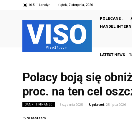
C
16.5
Londyn
piątek, 7 sierpnia, 2026
POLECANE
VISO
HANDEL INTER
Viso24.com
LATEST NEWS
T
Polacy boją się obni
proc. na ten cel osz
6 stycznia 2025
Updated:
25 lipca 2026
BANKI I FINANSE
By
Viso24.com