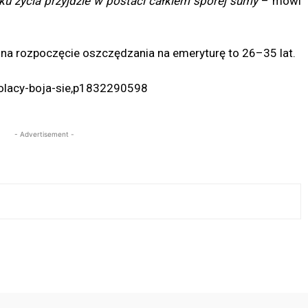
oku życia przyjdzie w postaci całkiem sporej sumy
– mówi
 na rozpoczęcie oszczędzania na emeryturę to 26–35 lat.
/polacy-boja-sie,p1832290598
- Advertisement -
Twitter
Pinterest
WhatsApp