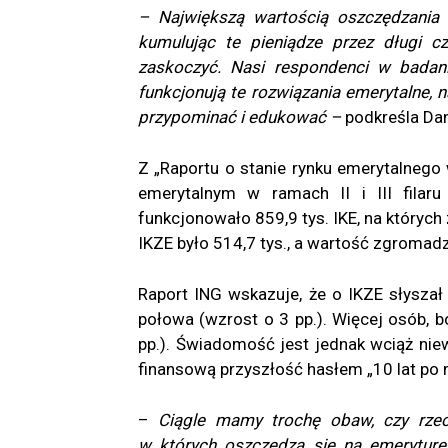
– Największą wartością oszczędzania e
kumulując te pieniądze przez długi c
zaskoczyć. Nasi respondenci w badaniu
funkcjonują te rozwiązania emerytalne,
przypominać i edukować –
podkreśla Dan
Z „Raportu o stanie rynku emerytalnego
emerytalnym w ramach II i III filar
funkcjonowało 859,9 tys. IKE, na któryc
IKZE było 514,7 tys., a wartość zgromad
Raport ING wskazuje, że o IKZE słyszał
połowa (wzrost o 3 pp.). Więcej osób, b
pp.). Świadomość jest jednak wciąż nie
finansową przyszłość hasłem „10 lat po
–
Ciągle mamy trochę obaw, czy rzecz
w których oszczędza się na emeryturę