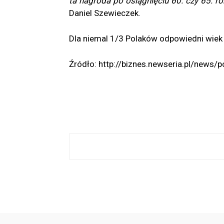
ta nagroda po osiągnięciu 60. czy 65. r
Daniel Szewieczek.
Dla niemal 1/3 Polaków odpowiedni wiek
Źródło: http://biznes.newseria.pl/news
Facebook
Share