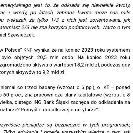
merytalnego jest to, że odkłada się niewielkie kwoty,
zas i wtedy, po latach, zebrana kwota może nas mile
 wskazali, że tylko 1/3 z nich jest zorientowana, jak
 natomiast 2/3 nie zna korzyści podatkowych. Warto o tym
iel Szewieczek.
 w Polsce” KNF wynika, że na koniec 2023 roku systemem
u było objętych 20,5 mln osób. Na koniec 2023 roku
h zgromadzono aktywa o wartości 18,2 mld zł, podczas gdy
zonych aktywów to 9,2 mld zł.
 niemal co trzeci badany (wzrost o 6 pp.), o IKE – ponad
o 60 proc., zna pracownicze plany kapitałowe (wzrost o 8
wielka, dlatego ING Bank Śląski zachęca do odkładania na
 maturze? Pomyśl o dodatkowej emeryturze”.
ywiście pieniądze są bezpieczne w tych programach,
. Tylko edukacja i przede wszystkim wiedza o tym, jak