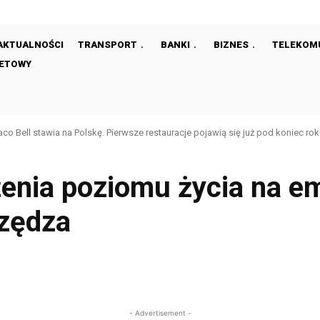
AKTUALNOŚCI
TRANSPORT
BANKI
BIZNES
TELEKOM
NETOWY
aco Bell stawia na Polskę. Pierwsze restauracje pojawią się już pod koniec ro
żenia poziomu życia na e
czędza
Facebook
Share
- Advertisement -