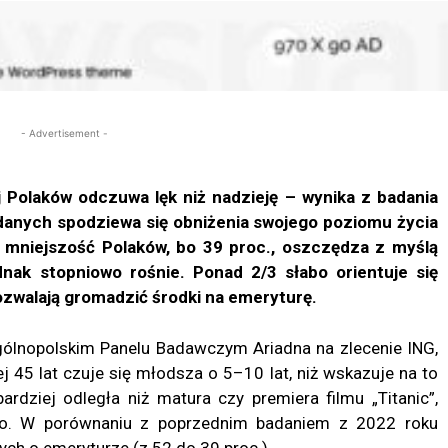
- Advertisement -
 Polaków odczuwa lęk niż nadzieję – wynika z badania
adanych spodziewa się obniżenia swojego poziomu życia
ż mniejszość
Polaków
, bo 39 proc., oszczędza z myślą
nak stopniowo rośnie. Ponad 2/3 słabo orientuje się
zwalają gromadzić środki na emeryturę.
ólnopolskim Panelu Badawczym Ariadna na zlecenie ING,
45 lat czuje się młodsza o 5–10 lat, niż wskazuje na to
ardziej odległa niż matura czy premiera filmu „Titanic”,
ko. W porównaniu z poprzednim badaniem z 2022 roku
ych o emeryturze (z 52 do 39 proc.).