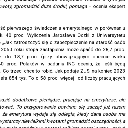
 kwoty, zgromadzić duże środki, pomaga
– ocenia ekspert
kość pierwszego świadczenia emerytalnego w porównaniu
k. 40 proc. Wyliczenia Jarosława Oczki z Uniwersytetu
e „Jak zatroszczyć się o zabezpieczenie na starość osób
 2060 roku stopa zastąpienia może spaść do 28,7 proc.
az do 18,7 proc. (przy obowiązującym obecnie wieku
40 proc. Polaków w badaniu ING ocenia, że jeśli będą
 Co trzeci chce to robić. Jak podaje ZUS, na koniec 2023
sła 854 tys. To o 58 proc. więcej od liczby pracujących
dzić dodatkowe pieniądze, pracując na emeryturze, ale
otować. To przygotowanie powinno
się
zacząć już razem
, że emerytura wydaje się odległa, kiedy dana osoba ma
 wystarczy niewielkimi kwotami gromadzić oszczędności, a