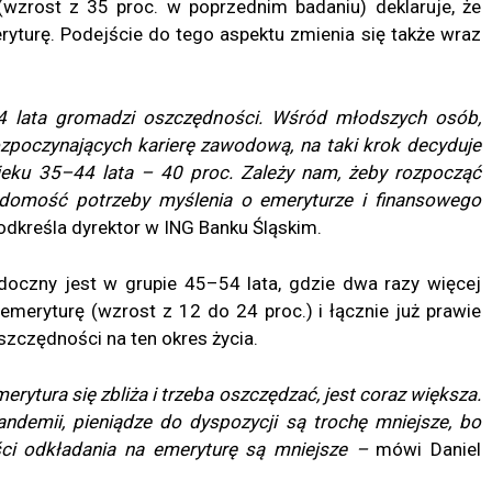
wzrost z 35 proc. w poprzednim badaniu) deklaruje, że
ryturę. Podejście do tego aspektu zmienia się także wraz
 lata gromadzi oszczędności. Wśród młodszych osób,
zpoczynających karierę zawodową, na taki krok decyduje
ieku 35–44 lata – 40 proc. Zależy nam, żeby rozpocząć
domość potrzeby myślenia o emeryturze i finansowego
odkreśla dyrektor w ING Banku Śląskim.
oczny jest w grupie 45–54 lata, gdzie dwa razy więcej
eryturę (wzrost z 12 do 24 proc.) i łącznie już prawie
szczędności na ten okres życia.
rytura się zbliża i trzeba oszczędzać, jest coraz większa.
andemii, pieniądze do dyspozycji są trochę mniejsze, bo
ści odkładania na emeryturę są mniejsze –
mówi Daniel