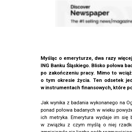
Myśląc o emeryturze, dwa razy więcej
ING Banku Śląskiego. Blisko połowa b
po zakończeniu pracy. Mimo to wcią
o tym okresie życia. Ten odsetek jed
w instrumentach finansowych, które po
Jak wynika z badania wykonanego na Og
ponad połowa badanych w wieku powyżej 
ich metryka. Emerytura wydaje im się b
w związku z czym myślą o niej rzad
zmniejszyła się liczba osób rozmawiając