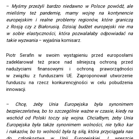
–
Myśmy przeżyli bardzo niedawno w Polsce powódź, ale
mieliśmy też pandemię, mamy wojnę na kontynencie
europejskim i realne problemy regionów, które graniczą
z Rosją czy z Białorusią. Dzisiaj budżet europejski nie ma
w sobie elastyczności, która pozwalałaby odpowiadać na
takie wyzwania
– wyjaśnia komisarz.
Piotr Serafin w swoim wystąpieniu przed europosłami
zadeklarował też prace nad silniejszą ochroną przed
nadużyciami finansowymi i ochroną praworządności
w związku z funduszami UE. Zaproponował utworzenie
funduszu na rzecz konkurencyjności w celu pobudzenia
innowacji.
–
Chcę, żeby Unia Europejska była synonimem
bezpieczeństwa, bo to szczególnie ważne w czasie, kiedy na
wschód od Polski toczy się wojna. Chciałbym, żeby Unia
Europejska była także synonimem wolności, nie tylko kar
i nakazów, bo to wolność była tą siłą, która przyciągała nas
do członkostwa w Unii Europejskiej. I wreszcie