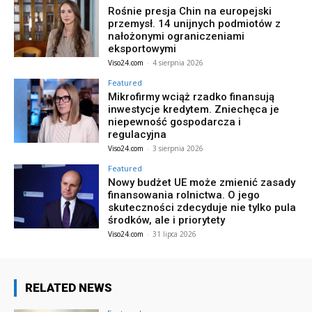
Rośnie presja Chin na europejski
przemysł. 14 unijnych podmiotów z
nałożonymi ograniczeniami
eksportowymi
Viso24.com
-
4 sierpnia 2026
Featured
Mikrofirmy wciąż rzadko finansują
inwestycje kredytem. Zniechęca je
niepewność gospodarcza i
regulacyjna
Viso24.com
-
3 sierpnia 2026
Featured
Nowy budżet UE może zmienić zasady
finansowania rolnictwa. O jego
skuteczności zdecyduje nie tylko pula
środków, ale i priorytety
Viso24.com
-
31 lipca 2026
RELATED NEWS