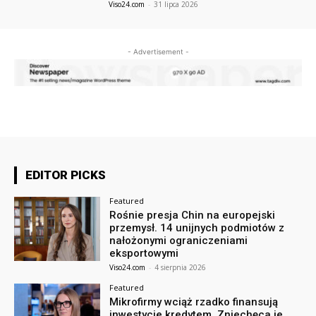
Viso24.com
-
31 lipca 2026
- Advertisement -
EDITOR PICKS
Featured
Rośnie presja Chin na europejski
przemysł. 14 unijnych podmiotów z
nałożonymi ograniczeniami
eksportowymi
Viso24.com
-
4 sierpnia 2026
Featured
Mikrofirmy wciąż rzadko finansują
inwestycje kredytem. Zniechęca je