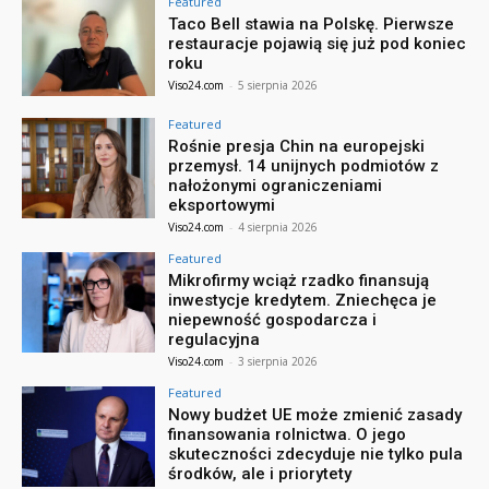
Featured
Taco Bell stawia na Polskę. Pierwsze
restauracje pojawią się już pod koniec
roku
Viso24.com
-
5 sierpnia 2026
Featured
Rośnie presja Chin na europejski
przemysł. 14 unijnych podmiotów z
nałożonymi ograniczeniami
eksportowymi
Viso24.com
-
4 sierpnia 2026
Featured
Mikrofirmy wciąż rzadko finansują
inwestycje kredytem. Zniechęca je
niepewność gospodarcza i
regulacyjna
Viso24.com
-
3 sierpnia 2026
Featured
Nowy budżet UE może zmienić zasady
finansowania rolnictwa. O jego
skuteczności zdecyduje nie tylko pula
środków, ale i priorytety