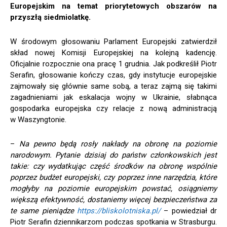
Europejskim na temat priorytetowych obszarów na
przyszłą siedmiolatkę.
W środowym głosowaniu Parlament Europejski zatwierdził
skład nowej Komisji Europejskiej na kolejną kadencję.
Oficjalnie rozpocznie ona pracę 1 grudnia. Jak podkreślił Piotr
Serafin, głosowanie kończy czas, gdy instytucje europejskie
zajmowały się głównie same sobą, a teraz zajmą się takimi
zagadnieniami jak eskalacja wojny w Ukrainie, słabnąca
gospodarka europejska czy relacje z nową administracją
w Waszyngtonie.
–
Na pewno będą rosły nakłady na obronę na poziomie
narodowym. Pytanie dzisiaj do państw członkowskich jest
takie: czy wydatkując część środków na obronę wspólnie
poprzez budżet europejski, czy poprzez inne narzędzia, które
mogłyby na poziomie europejskim powstać, osiągniemy
większą efektywność, dostaniemy więcej bezpieczeństwa za
te same pieniądze
https://bliskolotniska.pl/
– powiedział dr
Piotr Serafin dziennikarzom podczas spotkania w Strasburgu.