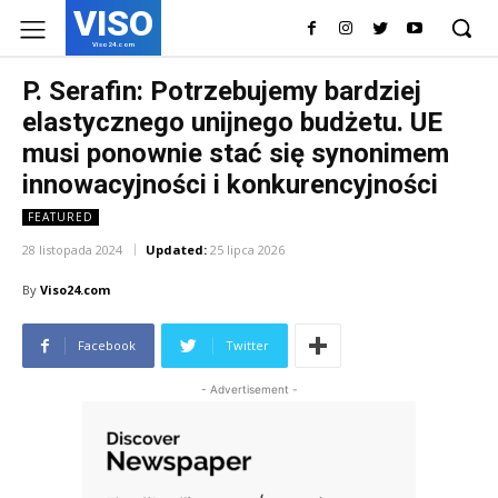
VISO
Viso24.com
P. Serafin: Potrzebujemy bardziej
elastycznego unijnego budżetu. UE
musi ponownie stać się synonimem
innowacyjności i konkurencyjności
FEATURED
28 listopada 2024
Updated:
25 lipca 2026
By
Viso24.com
Facebook
Twitter
- Advertisement -