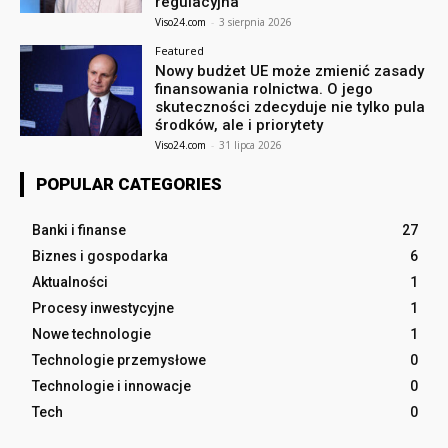
regulacyjna
Viso24.com
-
3 sierpnia 2026
Featured
Nowy budżet UE może zmienić zasady
finansowania rolnictwa. O jego
skuteczności zdecyduje nie tylko pula
środków, ale i priorytety
Viso24.com
-
31 lipca 2026
POPULAR CATEGORIES
Banki i finanse
27
Biznes i gospodarka
6
Aktualności
1
Procesy inwestycyjne
1
Nowe technologie
1
Technologie przemysłowe
0
Technologie i innowacje
0
Tech
0