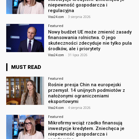
niepewność gospodarcza i
regulacyjna
Viso24.com
-
3 sierpnia 2026
Featured
Nowy budżet UE może zmienić zasady
finansowania rolnictwa. O jego
skuteczności zdecyduje nie tylko pula
środków, ale i priorytety
Viso24.com
-
31 lipca 2026
MUST READ
Featured
Rośnie presja Chin na europejski
przemysł. 14 unijnych podmiotów z
nałożonymi ograniczeniami
eksportowymi
Viso24.com
-
4 sierpnia 2026
Featured
Mikrofirmy wciąż rzadko finansują
inwestycje kredytem. Zniechęca je
niepewność gospodarcza i