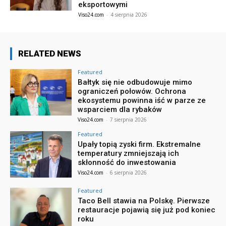
eksportowymi
Viso24.com
-
4 sierpnia 2026
RELATED NEWS
Featured
Bałtyk się nie odbudowuje mimo
ograniczeń połowów. Ochrona
ekosystemu powinna iść w parze ze
wsparciem dla rybaków
Viso24.com
-
7 sierpnia 2026
Featured
Upały topią zyski firm. Ekstremalne
temperatury zmniejszają ich
skłonność do inwestowania
Viso24.com
-
6 sierpnia 2026
Featured
Taco Bell stawia na Polskę. Pierwsze
restauracje pojawią się już pod koniec
roku