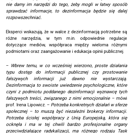
nie damy im narzędzi do tego, żeby mogli w łatwy sposób
sprawdzać informacje, to dezinformacja będzie się dalej
rozpowszechniać.
Eksperci wskazują, że w walce z dezinformacją potrzebne są
różne narzędzia, w tym m.in. odpowiednie regulacje
dotyczące mediów, współpraca między wieloma różnymi
podmiotami oraz zaangażowanie i edukacja opinii publicznej.
–
Wbrew temu, w co wcześniej wierzono, proste działania
typu dostęp do informacji publicznej czy prostowanie
fałszywych informacji już dawno nie wystarczają.
Dezinformacja to swoiste uwiedzenie psychologiczne, które
czyni z podmiotu poddanego dezinformacji wyznawcę tych
fałszywych treści, związanego z nimi emocjonalnie
– mówi
prof. Irena Lipowicz. –
Potrzeba konkretnych działań w sferze
społecznej – to muszą być niezależni brokerzy informacji.
Potrzeba ścisłej współpracy z Unią Europejską, która się
ocknęła i ma w tej chwili bardzo profesjonalne organy
przeciwdziałające radykalizacji, ma różnego rodzaju Task