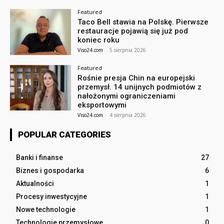
Featured
Taco Bell stawia na Polskę. Pierwsze
restauracje pojawią się już pod
koniec roku
Viso24.com
-
5 sierpnia 2026
Featured
Rośnie presja Chin na europejski
przemysł. 14 unijnych podmiotów z
nałożonymi ograniczeniami
eksportowymi
Viso24.com
-
4 sierpnia 2026
POPULAR CATEGORIES
Banki i finanse
27
Biznes i gospodarka
6
Aktualności
1
Procesy inwestycyjne
1
Nowe technologie
1
Technologie przemysłowe
0