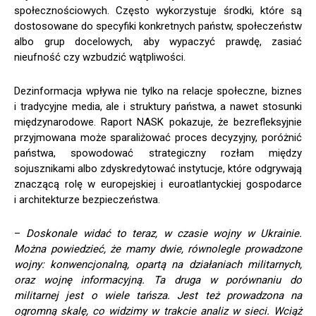
społecznościowych. Często wykorzystuje środki, które są
dostosowane do specyfiki konkretnych państw, społeczeństw
albo grup docelowych, aby wypaczyć prawdę, zasiać
nieufność czy wzbudzić wątpliwości.
Dezinformacja wpływa nie tylko na relacje społeczne, biznes
i tradycyjne media, ale i struktury państwa, a nawet stosunki
międzynarodowe. Raport NASK pokazuje, że bezrefleksyjnie
przyjmowana może sparaliżować proces decyzyjny, poróżnić
państwa, spowodować strategiczny rozłam między
sojusznikami albo zdyskredytować instytucje, które odgrywają
znaczącą rolę w europejskiej i euroatlantyckiej gospodarce
i architekturze bezpieczeństwa.
–
Doskonale widać to teraz, w czasie wojny w Ukrainie.
Można powiedzieć, że mamy dwie, równolegle prowadzone
wojny: konwencjonalną, opartą na działaniach militarnych,
oraz wojnę informacyjną. Ta druga w porównaniu do
militarnej jest o wiele tańsza. Jest też prowadzona na
ogromną skalę, co widzimy w trakcie analiz w sieci. Wciąż