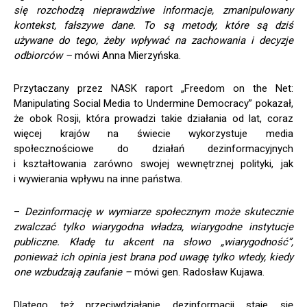
się rozchodzą nieprawdziwe informacje, zmanipulowany
kontekst, fałszywe dane. To są metody, które są dziś
używane do tego, żeby wpływać na zachowania i decyzje
odbiorców –
mówi Anna Mierzyńska.
Przytaczany przez NASK raport „Freedom on the Net:
Manipulating Social Media to Undermine Democracy” pokazał,
że obok Rosji, która prowadzi takie działania od lat, coraz
więcej krajów na świecie wykorzystuje media
społecznościowe do działań dezinformacyjnych
i kształtowania zarówno swojej wewnętrznej polityki, jak
i wywierania wpływu na inne państwa.
–
Dezinformację w wymiarze społecznym może skutecznie
zwalczać tylko wiarygodna władza, wiarygodne instytucje
publiczne. Kładę tu akcent na słowo „wiarygodność”,
ponieważ ich opinia jest brana pod uwagę tylko wtedy, kiedy
one wzbudzają zaufanie –
mówi gen. Radosław Kujawa.
Dlatego też przeciwdziałanie dezinformacji staje się