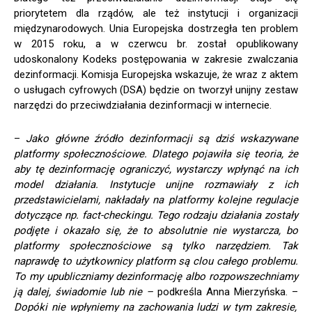
priorytetem dla rządów, ale też instytucji i organizacji
międzynarodowych. Unia Europejska dostrzegła ten problem
w 2015 roku, a w czerwcu br. został opublikowany
udoskonalony Kodeks postępowania w zakresie zwalczania
dezinformacji. Komisja Europejska wskazuje, że wraz z aktem
o usługach cyfrowych (DSA) będzie on tworzył unijny zestaw
narzędzi do przeciwdziałania dezinformacji w internecie.
–
Jako główne źródło dezinformacji są dziś wskazywane
platformy społecznościowe. Dlatego pojawiła się teoria, że
aby tę dezinformację ograniczyć, wystarczy wpłynąć na ich
model działania. Instytucje unijne rozmawiały z ich
przedstawicielami, nakładały na platformy kolejne regulacje
dotyczące np. fact-checkingu. Tego rodzaju działania zostały
podjęte i okazało się, że to absolutnie nie wystarcza, bo
platformy społecznościowe są tylko narzędziem. Tak
naprawdę to użytkownicy platform są clou całego problemu.
To my upubliczniamy dezinformację albo rozpowszechniamy
ją dalej, świadomie lub nie –
podkreśla Anna Mierzyńska. –
Dopóki nie wpłyniemy na zachowania ludzi w tym zakresie,