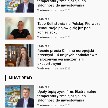
temperatury zmniejszają ich
skłonność do inwestowania
Viso24.com
-
6 sierpnia 2026
Featured
Taco Bell stawia na Polskę. Pierwsze
restauracje pojawią się już pod
koniec roku
Viso24.com
-
5 sierpnia 2026
Featured
Rośnie presja Chin na europejski
przemysł. 14 unijnych podmiotów z
nałożonymi ograniczeniami
eksportowymi
Viso24.com
-
4 sierpnia 2026
MUST READ
Featured
Upały topią zyski firm. Ekstremalne
temperatury zmniejszają ich
skłonność do inwestowania
Viso24.com
-
6 sierpnia 2026