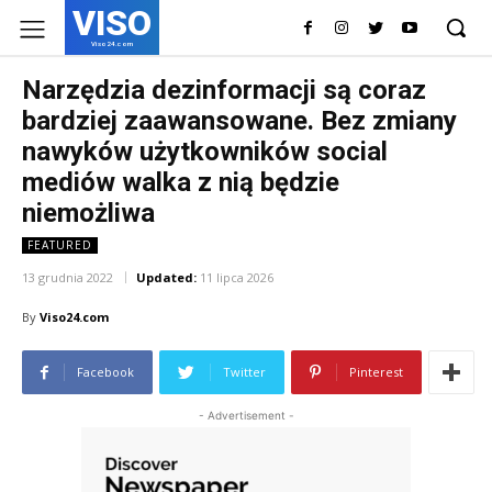
VISO
Viso24.com
Narzędzia dezinformacji są coraz
bardziej zaawansowane. Bez zmiany
nawyków użytkowników social
mediów walka z nią będzie
niemożliwa
FEATURED
13 grudnia 2022
Updated:
11 lipca 2026
By
Viso24.com
Facebook
Twitter
Pinterest
- Advertisement -