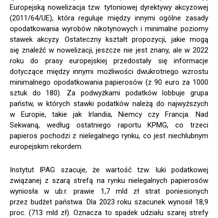
Europejską nowelizacja tzw. tytoniowej dyrektywy akcyzowej
(2011/64/UE), która reguluje między innymi ogólne zasady
opodatkowania wyrobów nikotynowych i minimalne poziomy
stawek akcyzy. Ostateczny kształt propozycji, jakie mogą
się znaleźć w nowelizacji, jeszcze nie jest znany, ale w 2022
roku do prasy europejskiej przedostały się informacje
dotyczące między innymi możliwości dwukrotnego wzrostu
minimalnego opodatkowania papierosów (z 90 euro za 1000
sztuk do 180). Za podwyżkami podatków lobbuje grupa
państw, w których stawki podatków należą do najwyższych
w Europie, takie jak Irlandia, Niemcy czy Francja. Nad
Sekwaną, według ostatniego raportu KPMG, co trzeci
papieros pochodzi z nielegalnego rynku, co jest niechlubnym
europejskim rekordem.
Instytut IPAG szacuje, że wartość tzw. luki podatkowej
związanej z szarą strefą na rynku nielegalnych papierosów
wyniosła w ub.r. prawie 1,7 mld zł strat poniesionych
przez budżet państwa. Dla 2023 roku szacunek wynosił 18,9
proc. (713 mld zł). Oznacza to spadek udziału szarej strefy