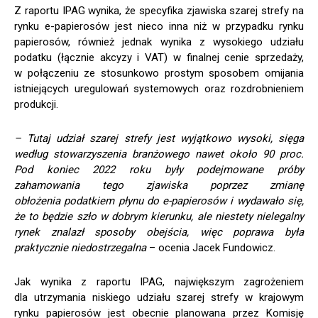
Z raportu IPAG wynika, że specyfika zjawiska szarej strefy na
rynku e-papierosów jest nieco inna niż w przypadku rynku
papierosów, również jednak wynika z wysokiego udziału
podatku (łącznie akcyzy i VAT) w finalnej cenie sprzedaży,
w połączeniu ze stosunkowo prostym sposobem omijania
istniejących uregulowań systemowych oraz rozdrobnieniem
produkcji.
– Tutaj udział szarej strefy jest wyjątkowo wysoki, sięga
według stowarzyszenia branżowego nawet około 90 proc.
Pod koniec 2022 roku były podejmowane próby
zahamowania tego zjawiska poprzez zmianę
obłożenia podatkiem płynu do e-papierosów i wydawało się,
że to będzie szło w dobrym kierunku, ale niestety nielegalny
rynek znalazł sposoby obejścia, więc poprawa była
praktycznie niedostrzegalna
– ocenia Jacek Fundowicz.
Jak wynika z raportu IPAG, największym zagrożeniem
dla utrzymania niskiego udziału szarej strefy w krajowym
rynku papierosów jest obecnie planowana przez Komisję