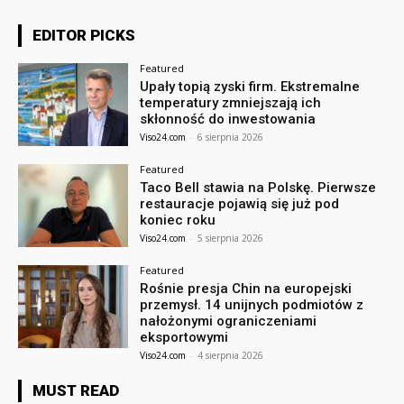
EDITOR PICKS
Featured
Upały topią zyski firm. Ekstremalne
temperatury zmniejszają ich
skłonność do inwestowania
Viso24.com
-
6 sierpnia 2026
Featured
Taco Bell stawia na Polskę. Pierwsze
restauracje pojawią się już pod
koniec roku
Viso24.com
-
5 sierpnia 2026
Featured
Rośnie presja Chin na europejski
przemysł. 14 unijnych podmiotów z
nałożonymi ograniczeniami
eksportowymi
Viso24.com
-
4 sierpnia 2026
MUST READ