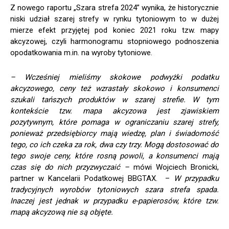
Z nowego raportu „Szara strefa 2024” wynika, że historycznie
niski udział szarej strefy w rynku tytoniowym to w dużej
mierze efekt przyjętej pod koniec 2021 roku tzw. mapy
akcyzowej, czyli harmonogramu stopniowego podnoszenia
opodatkowania m.in. na wyroby tytoniowe.
– Wcześniej mieliśmy skokowe podwyżki podatku
akcyzowego, ceny też wzrastały skokowo i konsumenci
szukali tańszych produktów w szarej strefie. W tym
kontekście tzw. mapa akcyzowa jest zjawiskiem
pozytywnym, które pomaga w ograniczaniu szarej strefy,
ponieważ przedsiębiorcy mają wiedzę, plan i świadomość
tego, co ich czeka za rok, dwa czy trzy. Mogą dostosować do
tego swoje ceny, które rosną powoli, a konsumenci mają
czas się do nich przyzwyczaić –
mówi Wojciech Bronicki,
partner w Kancelarii Podatkowej BBGTAX. –
W przypadku
tradycyjnych wyrobów tytoniowych szara strefa spada.
Inaczej jest jednak w przypadku e-papierosów, które tzw.
mapą akcyzową nie są objęte.