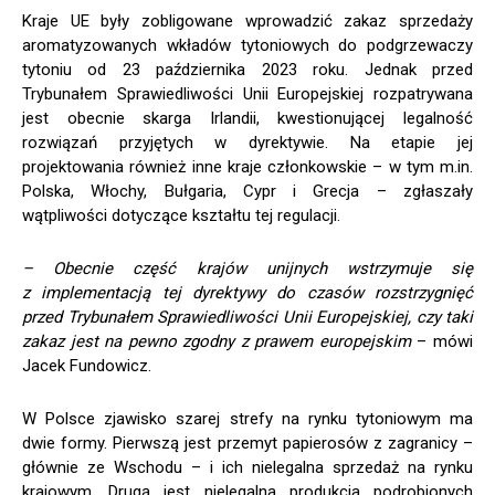
Kraje UE były zobligowane wprowadzić zakaz sprzedaży
aromatyzowanych wkładów tytoniowych do podgrzewaczy
tytoniu od 23 października 2023 roku. Jednak przed
Trybunałem Sprawiedliwości Unii Europejskiej rozpatrywana
jest obecnie skarga Irlandii, kwestionującej legalność
rozwiązań przyjętych w dyrektywie. Na etapie jej
projektowania również inne kraje członkowskie – w tym m.in.
Polska, Włochy, Bułgaria, Cypr i Grecja – zgłaszały
wątpliwości dotyczące kształtu tej regulacji.
– Obecnie część krajów unijnych wstrzymuje się
z implementacją tej dyrektywy do czasów rozstrzygnięć
przed Trybunałem Sprawiedliwości Unii Europejskiej, czy taki
zakaz jest na pewno zgodny z prawem europejskim
– mówi
Jacek Fundowicz.
W Polsce zjawisko szarej strefy na rynku tytoniowym ma
dwie formy. Pierwszą jest przemyt papierosów z zagranicy –
głównie ze Wschodu – i ich nielegalna sprzedaż na rynku
krajowym. Drugą jest nielegalna produkcja podrobionych