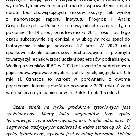
wyrobów tytoniowych znanych marek i wprowadzenie ich do
obrotu bez obowiązujących znaków akcyzy. Jak wynika
z najnowszego raportu Instytutu Prognoz i Analiz
Gospodarczych, w Polsce rekordowy udział szarej strefy, na
poziomie 18–19 proc., odnotowano w 2015 roku i od tego
czasu sukcesywnie się obniżał, a w ubiegłym roku spadł do
historycznie niskiego poziomu 4,7 proc. W 2023 roku
spadkowi udziału papierosów pochodzących z przemytu
towarzyszył jednak wzrost udziału papierosów podrabianych.
Według szacunków IPAG w 2023 roku wartość podrobionych
papierosów, wprowadzonych na polski rynek, sięgnęła ok. 0,5
mld zł. Oznacza to wzrost w porównaniu z dwoma
poprzednimi latami i powrót do poziomu z 2020 roku. Z kolei
wartość przemytu papierosów do Polski to ok. 1,6 mld zł.
–
Szara strefa na rynku produktów tytoniowych jest
zróżnicowana. Mamy kilka segmentów tego rynku
tytoniowego i na każdym sytuacja jest trochę odmienna. W
segmencie tradycyjnych papierosów, które stanowią ok. 2/3
rynku tytoniowego, sytuacja jest w miarę korzystna. Udział