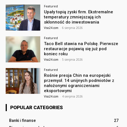
Featured
Upały topią zyski firm. Ekstremalne
temperatury zmniejszają ich
skłonność do inwestowania
Viso24.com
-
6 sierpnia 2026
Featured
Taco Bell stawia na Polskę. Pierwsze
restauracje pojawią się już pod
koniec roku
Viso24.com
-
5 sierpnia 2026
Featured
Rośnie presja Chin na europejski
przemysł. 14 unijnych podmiotów z
nałożonymi ograniczeniami
eksportowymi
Viso24.com
-
4 sierpnia 2026
POPULAR CATEGORIES
Banki i finanse
27