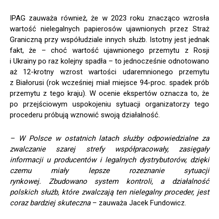
IPAG zauważa również, że w 2023 roku znacząco wzrosła
wartość nielegalnych papierosów ujawnionych przez Straż
Graniczną przy współudziale innych służb. Istotny jest jednak
fakt, że – choć wartość ujawnionego przemytu z Rosji
i Ukrainy po raz kolejny spadła – to jednocześnie odnotowano
aż 12-krotny wzrost wartości udaremnionego przemytu
z Białorusi (rok wcześniej miał miejsce 94-proc. spadek prób
przemytu z tego kraju). W ocenie ekspertów oznacza to, że
po przejściowym uspokojeniu sytuacji organizatorzy tego
procederu próbują wznowić swoją działalność.
– W Polsce w ostatnich latach służby odpowiedzialne za
zwalczanie szarej strefy współpracowały, zasięgały
informacji u producentów i legalnych dystrybutorów, dzięki
czemu miały lepsze rozeznanie sytuacji
rynkowej. Zbudowano system kontroli, a działalność
polskich służb, które zwalczają ten nielegalny proceder, jest
coraz bardziej skuteczna
– zauważa Jacek Fundowicz.