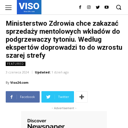
VISO
Viso24.com
Ministerstwo Zdrowia chce zakazać
sprzedaży mentolowych wkładów do
podgrzewaczy tytoniu. Według
ekspertów doprowadzi to do wzrostu
szarej strefy
FEATURED
3 czerwca 2024
Updated:
1 dzień ago
By
Viso24.com
Facebook
Twitter
- Advertisement -