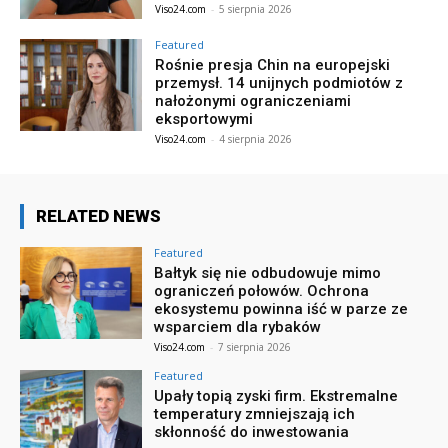
Viso24.com
-
5 sierpnia 2026
Featured
Rośnie presja Chin na europejski
przemysł. 14 unijnych podmiotów z
nałożonymi ograniczeniami
eksportowymi
Viso24.com
-
4 sierpnia 2026
RELATED NEWS
Featured
Bałtyk się nie odbudowuje mimo
ograniczeń połowów. Ochrona
ekosystemu powinna iść w parze ze
wsparciem dla rybaków
Viso24.com
-
7 sierpnia 2026
Featured
Upały topią zyski firm. Ekstremalne
temperatury zmniejszają ich
skłonność do inwestowania