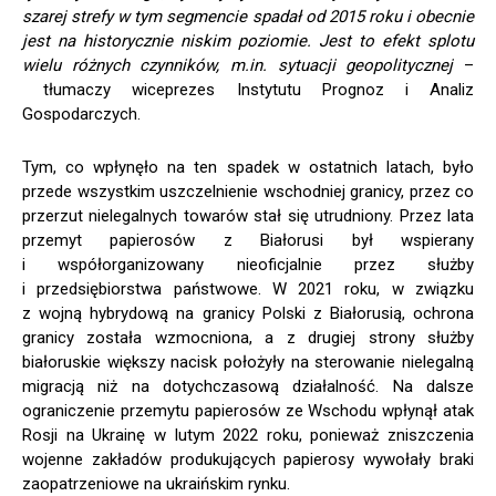
szarej strefy w tym segmencie spadał od 2015 roku i obecnie
jest na historycznie niskim poziomie. Jest to efekt splotu
wielu różnych czynników, m.in. sytuacji geopolitycznej
–
tłumaczy wiceprezes Instytutu Prognoz i Analiz
Gospodarczych.
Tym, co wpłynęło na ten spadek w ostatnich latach, było
przede wszystkim uszczelnienie wschodniej granicy, przez co
przerzut nielegalnych towarów stał się utrudniony. Przez lata
przemyt papierosów z Białorusi był wspierany
i współorganizowany nieoficjalnie przez służby
i przedsiębiorstwa państwowe. W 2021 roku, w związku
z wojną hybrydową na granicy Polski z Białorusią, ochrona
granicy została wzmocniona, a z drugiej strony służby
białoruskie większy nacisk położyły na sterowanie nielegalną
migracją niż na dotychczasową działalność. Na dalsze
ograniczenie przemytu papierosów ze Wschodu wpłynął atak
Rosji na Ukrainę w lutym 2022 roku, ponieważ zniszczenia
wojenne zakładów produkujących papierosy wywołały braki
zaopatrzeniowe na ukraińskim rynku.