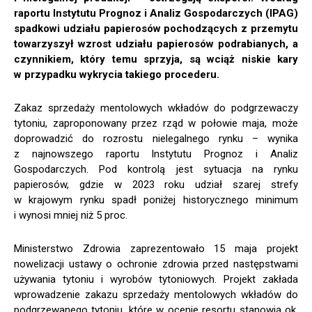
raportu Instytutu Prognoz i Analiz Gospodarczych (IPAG)
spadkowi udziału papierosów pochodzących z przemytu
towarzyszył wzrost udziału papierosów podrabianych, a
czynnikiem, który temu sprzyja, są wciąż niskie kary
w przypadku wykrycia takiego procederu.
Zakaz sprzedaży mentolowych wkładów do podgrzewaczy
tytoniu, zaproponowany przez rząd w połowie maja, może
doprowadzić do rozrostu nielegalnego rynku – wynika
z najnowszego raportu Instytutu Prognoz i Analiz
Gospodarczych. Pod kontrolą jest sytuacja na rynku
papierosów, gdzie w 2023 roku udział szarej strefy
w krajowym rynku spadł poniżej historycznego minimum
i wynosi mniej niż 5 proc.
Ministerstwo Zdrowia zaprezentowało 15 maja projekt
nowelizacji ustawy o ochronie zdrowia przed następstwami
używania tytoniu i wyrobów tytoniowych. Projekt zakłada
wprowadzenie zakazu sprzedaży mentolowych wkładów do
podgrzewanego tytoniu, które w ocenie resortu stanowią ok.