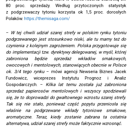
80 proc. sprzedaży. Według przytoczonych statystyk
z podgrzewaczy tytoniu korzysta ok 1,5 proc. dorosłych
Polaków.
https://themisaga.com/
–
W tej chwili udział szarej strefy w polskim rynku tytoniu
podgrzewanego jest stosunkowo niski, ale tu mamy też do
czynienia z kolejnym zagrożeniem. Polska przygotowuje się
do implementacji tzw. dyrektywy delegowanej, w myśl, której
zabroniona będzie sprzedaż wkładów smakowych,
owocowych i mentolowych, stanowiących obecnie w Polsce
ok. 3/4 tego rynku
– mówi agencji Newseria Biznes Jacek
Fundowicz, wiceprezes Instytutu Prognoz i Analiz
Gospodarczych. –
Kilka lat temu została już zabroniona
sprzedaż papierosów mentolowych i wszyscy spodziewali
się, że to doprowadzi do gwałtownego wzrostu szarej strefy.
Tak się nie stało, ponieważ część popytu przeniosła się
właśnie na podgrzewane wkłady tytoniowe smakowe,
aromatyczne. Teraz, kiedy zostanie zabrana ta ostatnia
alternatywa, udział szarej strefy może faktycznie wzrosnąć.