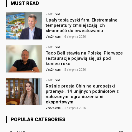
MUST READ
Featured
Upały topią zyski firm. Ekstremalne
temperatury zmniejszają ich
skłonność do inwestowania
Viso24.com
-
6 sierpnia 2026
Featured
Taco Bell stawia na Polskę. Pierwsze
restauracje pojawią się już pod
koniec roku
Viso24.com
-
5 sierpnia 2026
Featured
Rośnie presja Chin na europejski
przemysł. 14 unijnych podmiotów z
nałożonymi ograniczeniami
eksportowymi
Viso24.com
-
4 sierpnia 2026
POPULAR CATEGORIES