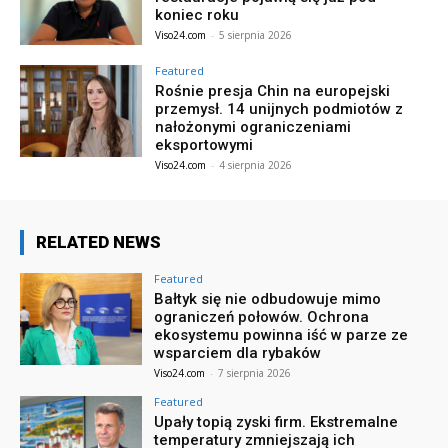
koniec roku
Viso24.com
-
5 sierpnia 2026
Featured
Rośnie presja Chin na europejski
przemysł. 14 unijnych podmiotów z
nałożonymi ograniczeniami
eksportowymi
Viso24.com
-
4 sierpnia 2026
RELATED NEWS
Featured
Bałtyk się nie odbudowuje mimo
ograniczeń połowów. Ochrona
ekosystemu powinna iść w parze ze
wsparciem dla rybaków
Viso24.com
-
7 sierpnia 2026
Featured
Upały topią zyski firm. Ekstremalne
temperatury zmniejszają ich