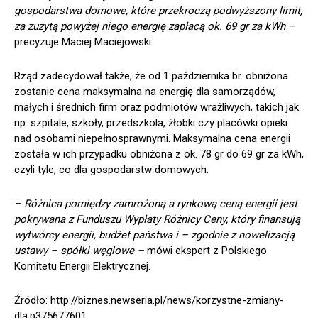
gospodarstwa domowe, które przekroczą podwyższony limit,
za zużytą powyżej niego energię zapłacą ok. 69 gr za kWh –
precyzuje Maciej Maciejowski.
Rząd zadecydował także, że od 1 października br. obniżona
zostanie cena maksymalna na energię dla samorządów,
małych i średnich firm oraz podmiotów wrażliwych, takich jak
np. szpitale, szkoły, przedszkola, żłobki czy placówki opieki
nad osobami niepełnosprawnymi. Maksymalna cena energii
została w ich przypadku obniżona z ok. 78 gr do 69 gr za kWh,
czyli tyle, co dla gospodarstw domowych.
– Różnica pomiędzy zamrożoną a rynkową ceną energii jest
pokrywana z Funduszu Wypłaty Różnicy Ceny, który finansują
wytwórcy energii, budżet państwa i – zgodnie z nowelizacją
ustawy – spółki węglowe –
mówi ekspert z Polskiego
Komitetu Energii Elektrycznej.
Źródło: http://biznes.newseria.pl/news/korzystne-zmiany-
dla,p375677601