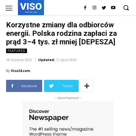
VISO
Viso24.com
Korzystne zmiany dla odbiorców
energii. Polska rodzina zapłaci za
prąd 3–4 tys. zł mniej [DEPESZA]
FEATURED
18 sierpnia 2023
Updated:
11 lipca 2026
By
Viso24.com
Facebook
Twitter
- Advertisement -