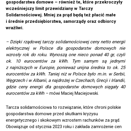
gospodarstwa domowe – również te, które przekroczyły
wcześniejszy limit przewidziany w Tarczy
Solidarnościowej. Mniej za prąd będą
też
płacić małe
i średnie przedsiębiorstwa, samorządy oraz odbiorcy
wrażliwi.
– Dzięki rządowej tarczy solidarnościowej ceny netto energii
elektrycznej w Polsce dla gospodarstw domowych nie
wzrosły rok do roku. Wynoszą one nieco ponad 40 gr, czyli
ok. 10 eurocentów za kWh. Tym samym są jednymi
z najniższych w Europie, ponieważ unijna średnia to ok. 25
eurocentów za kWh. Taniej niż w Polsce było m.in. w Serbii,
Węgrzech i w Albanii, a najdrożej w Czechach, Grecji i Irlandii,
gdzie ceny energii dla gospodarstw domowych sięgały 40
eurocentów za kWh –
mówi Maciej Maciejowski.
Tarcza solidarnościowa to rozwiązanie, które chroni polskie
gospodarstwa domowe przed skutkami kryzysu
energetycznego i skokowym wzrostem rachunków za prąd.
Obowiązuje od stycznia 2023 roku i zakłada zamrożenie cen