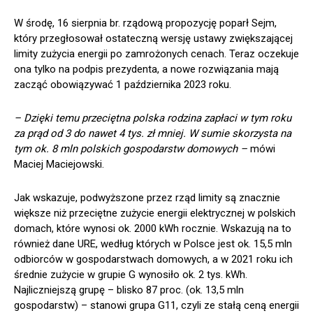
W środę, 16 sierpnia br. rządową propozycję poparł Sejm,
który przegłosował ostateczną wersję ustawy zwiększającej
limity zużycia energii po zamrożonych cenach. Teraz oczekuje
ona tylko na podpis prezydenta, a nowe rozwiązania mają
zacząć obowiązywać 1 października 2023 roku.
– Dzięki temu przeciętna polska rodzina zapłaci w tym roku
za prąd od 3 do nawet 4 tys. zł mniej. W sumie skorzysta na
tym ok. 8 mln polskich gospodarstw domowych –
mówi
Maciej Maciejowski.
Jak wskazuje, podwyższone przez rząd limity są znacznie
większe niż przeciętne zużycie energii elektrycznej w polskich
domach, które wynosi ok. 2000 kWh rocznie. Wskazują na to
również dane URE, według których w Polsce jest ok. 15,5 mln
odbiorców w gospodarstwach domowych, a w 2021 roku ich
średnie zużycie w grupie G wynosiło ok. 2 tys. kWh.
Najliczniejszą grupę – blisko 87 proc. (ok. 13,5 mln
gospodarstw) – stanowi grupa G11, czyli ze stałą ceną energii