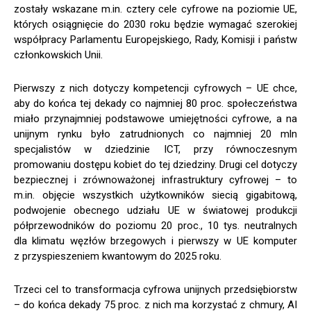
zostały wskazane m.in. cztery cele cyfrowe na poziomie UE,
których osiągnięcie do 2030 roku będzie wymagać szerokiej
współpracy Parlamentu Europejskiego, Rady, Komisji i państw
członkowskich Unii.
Pierwszy z nich dotyczy kompetencji cyfrowych – UE chce,
aby do końca tej dekady co najmniej 80 proc. społeczeństwa
miało przynajmniej podstawowe umiejętności cyfrowe, a na
unijnym rynku było zatrudnionych co najmniej 20 mln
specjalistów w dziedzinie ICT, przy równoczesnym
promowaniu dostępu kobiet do tej dziedziny. Drugi cel dotyczy
bezpiecznej i zrównoważonej infrastruktury cyfrowej – to
m.in. objęcie wszystkich użytkowników siecią gigabitową,
podwojenie obecnego udziału UE w światowej produkcji
półprzewodników do poziomu 20 proc., 10 tys. neutralnych
dla klimatu węzłów brzegowych i pierwszy w UE komputer
z przyspieszeniem kwantowym do 2025 roku.
Trzeci cel to transformacja cyfrowa unijnych przedsiębiorstw
– do końca dekady 75 proc. z nich ma korzystać z chmury, AI