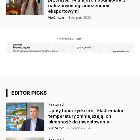
nałożonymi ograniczeniami
eksportowymi
Viso24.com
-
4 sierpnia 2026
- Advertisement -
EDITOR PICKS
Featured
Upały topią zyski firm. Ekstremalne
temperatury zmniejszają ich
skłonność do inwestowania
Viso24.com
-
6 sierpnia 2026
Featured