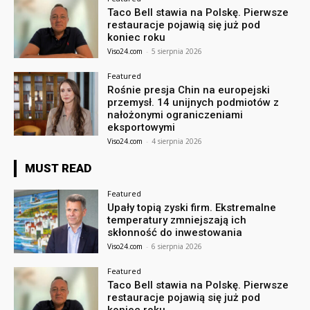
Taco Bell stawia na Polskę. Pierwsze
restauracje pojawią się już pod
koniec roku
Viso24.com
-
5 sierpnia 2026
Featured
Rośnie presja Chin na europejski
przemysł. 14 unijnych podmiotów z
nałożonymi ograniczeniami
eksportowymi
Viso24.com
-
4 sierpnia 2026
MUST READ
Featured
Upały topią zyski firm. Ekstremalne
temperatury zmniejszają ich
skłonność do inwestowania
Viso24.com
-
6 sierpnia 2026
Featured
Taco Bell stawia na Polskę. Pierwsze
restauracje pojawią się już pod
koniec roku