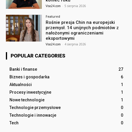
Viso24.com
-
5 sierpnia 2026
Featured
Rośnie presja Chin na europejski
przemysł. 14 unijnych podmiotów z
nałożonymi ograniczeniami
eksportowymi
Viso24.com
-
4 sierpnia 2026
POPULAR CATEGORIES
Banki i finanse
27
Biznes i gospodarka
6
Aktualności
1
Procesy inwestycyjne
1
Nowe technologie
1
Technologie przemysłowe
0
Technologie i innowacje
0
Tech
0