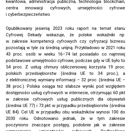
kwantowa, administracja publiczna, technologia blockchain,
centra innowacji cyfrowych, umiejętności cyfrowe
i cyberbezpieczeństwo.
Opublikowany jesienią 2023 roku raport na temat stanu
Cyfrowej Dekady wskazuje, że polskie wskaźniki np.
w zakresie kompetencji cyfrowych czy cyfryzacji biznesu
pozostają w tyle za średnią unijną. Przykładowo w 2021 roku
43 proc. osób w wieku 16–74 lat posiadało co najmniej
podstawowe umiejętności cyfrowe, podczas gdy w UE było to
54 proc. Z usług chmury obliczeniowej korzysta 19 proc.
polskich przedsiębiorstw (średnia UE to 34 proc.), a
z elektronicznej wymiany informacji – 32 proc. (średnia UE –
38 proc.). Polska osiąga też słabsze wyniki pod względem
dostępności usług cyfrowych w internecie, otrzymując 60 pkt
w zakresie cyfrowych usług publicznych dla obywateli
(średnia UE 77) i 73 pkt w przypadku przedsiębiorstw (średnia
UE 84). Cel UE w przypadku obu wskaźników wynosi 100 do
2030 roku. Odnotowano jednak, że w tym zakresie
poczyniono znaczące postępy, podobnie jak w zakresie