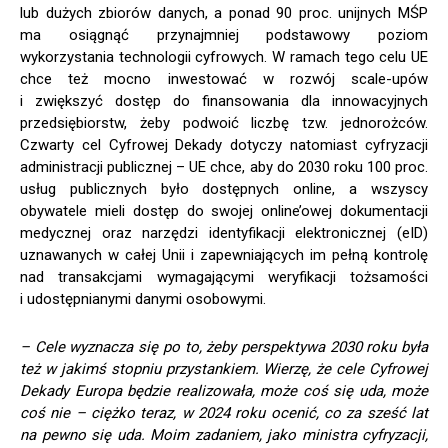
lub dużych zbiorów danych, a ponad 90 proc. unijnych MŚP
ma osiągnąć przynajmniej podstawowy poziom
wykorzystania technologii cyfrowych. W ramach tego celu UE
chce też mocno inwestować w rozwój scale-upów
i zwiększyć dostęp do finansowania dla innowacyjnych
przedsiębiorstw, żeby podwoić liczbę tzw. jednorożców.
Czwarty cel Cyfrowej Dekady dotyczy natomiast cyfryzacji
administracji publicznej – UE chce, aby do 2030 roku 100 proc.
usług publicznych było dostępnych online, a wszyscy
obywatele mieli dostęp do swojej online’owej dokumentacji
medycznej oraz narzędzi identyfikacji elektronicznej (eID)
uznawanych w całej Unii i zapewniających im pełną kontrolę
nad transakcjami wymagającymi weryfikacji tożsamości
i udostępnianymi danymi osobowymi.
– Cele wyznacza się po to, żeby perspektywa 2030 roku była
też w jakimś stopniu przystankiem. Wierzę, że cele Cyfrowej
Dekady Europa będzie realizowała, może coś się uda, może
coś nie – ciężko teraz, w 2024 roku ocenić, co za sześć lat
na pewno się uda. Moim zadaniem, jako ministra cyfryzacji,