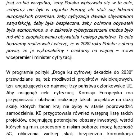
jest zrobić wszystko, żeby Polska wpisywała się w te cele,
żebyśmy nie byli w ogonku Europy, ale stali się liderem
europejskich przemian, żeby cyfryzacja dawała obywatelom
satysfakcję, żeby była bezpieczna, żeby ochrona obywateli
była wzmocniona, a w zakresie cyberprzestrzeni można było
mówić o zaopiekowaniu obywatela i całego państwa. Te cele
będziemy realizowali i wierzę, że w 2030 roku Polska z dumą
powie, że je wykonaliśmy i czekamy na więcej
– mówi
wicepremier i minister cyfryzacji.
W programie polityki „Droga ku cyfrowej dekadzie do 2030”
przewidziane są też możliwości projektów wielokrajowych,
tzn. angażujących co najmniej trzy państwa członkowskie UE.
Aby osiągnąć cele cyfryzacji, Komisja Europejska ma
przyspieszać i ułatwiać realizację takich projektów na dużą
skalę, których żaden kraj nie byłby w stanie poprowadzić
samodzielnie. KE przygotowała również wstępną listę takich
projektów, obejmującą potencjalne obszary inwestycji, wśród
których są m.in. procesory o niskim poborze mocy, łączność
5G, obliczenia wielkiej skali, bezpieczna komunikacja