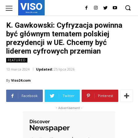
VISO
Viso24.com
K. Gawkowski: Cyfryzacja powinna
być głównym tematem polskiej
prezydencji w UE. Chcemy być
liderem cyfrowych przemian
FEATURED
13 marca 2024
Updated:
25 lipca 2026
By
Viso24.com
Facebook
Twitter
Pinterest
- Advertisement -