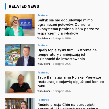
RELATED NEWS
Featured
Bałtyk się nie odbudowuje mimo
ograniczeń połowów. Ochrona
ekosystemu powinna iść w parze ze
wsparciem dla rybaków
Viso24.com
-
7 sierpnia 2026
Featured
Upały topią zyski firm. Ekstremalne
temperatury zmniejszają ich
skłonność do inwestowania
Viso24.com
-
6 sierpnia 2026
Featured
Taco Bell stawia na Polskę. Pierwsze
restauracje pojawią się już pod koniec
roku
Viso24.com
-
5 sierpnia 2026
Featured
Rośnie presja Chin na europejski
przemysł. 14 unijnych podmiotów z