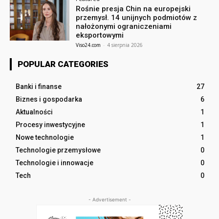
Rośnie presja Chin na europejski
przemysł. 14 unijnych podmiotów z
nałożonymi ograniczeniami
eksportowymi
Viso24.com
-
4 sierpnia 2026
POPULAR CATEGORIES
Banki i finanse
27
Biznes i gospodarka
6
Aktualności
1
Procesy inwestycyjne
1
Nowe technologie
1
Technologie przemysłowe
0
Technologie i innowacje
0
Tech
0
- Advertisement -