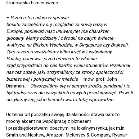
środowiska biznesowego.
–
Przed referendum w sprawie
brexitu zaczęliśmy
się
rozglądać za nową bazą w
Europie, ponieważ nasz uniwersytet ma charakter
globalny. Mamy oddziały i ośrodki na całym świecie –
w Afryce, na Bliskim Wschodzie, w Singapurze czy Brukseli.
Tym razem rozważaliśmy kilka krajów i wybraliśmy
Polskę, ponieważ przed brexitem to właśnie
stąd przyjeżdżało do nas bardzo wielu studentów. Przekonał
nas też odzew, jaki otrzymaliśmy ze strony społeczności
biznesowej i politycznej w mieście –
mówi prof. John
Dishman. –
Otworzyliśmy się w samym środku pandemii i to
był trudny czas dla wszystkich nowych przedsięwzięć. Powoli
uczyliśmy się, jakie kierunki warto tutaj wprowadzić.
Uczelnia od początku swojej działalności stawia bardzo
mocny akcent na współpracę z biznesem
i przedsiębiorstwami obecnymi na lokalnym rynku, jak m.in.
Smith and Nephew, Amazon, McKinsey & Company, Ryanair