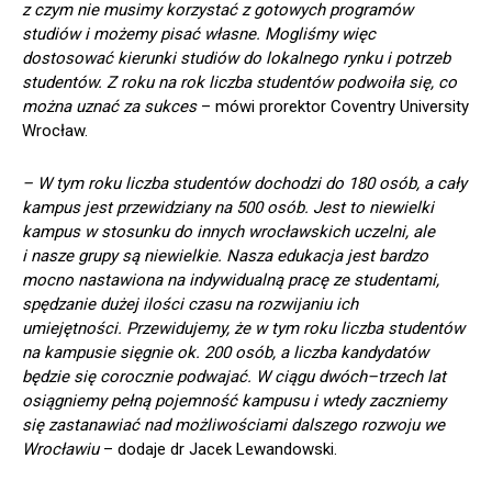
z czym nie musimy korzystać z gotowych programów
studiów i możemy pisać własne. Mogliśmy więc
dostosować kierunki studiów do lokalnego rynku i potrzeb
studentów. Z roku na rok liczba studentów podwoiła się, co
można uznać za sukces
– mówi prorektor Coventry University
Wrocław.
– W tym roku liczba studentów dochodzi do 180 osób, a cały
kampus jest przewidziany na 500 osób. Jest to niewielki
kampus w stosunku do innych wrocławskich uczelni, ale
i nasze grupy są niewielkie. Nasza edukacja jest bardzo
mocno nastawiona na indywidualną pracę ze studentami,
spędzanie dużej ilości czasu na rozwijaniu ich
umiejętności. Przewidujemy, że w tym roku liczba studentów
na kampusie sięgnie ok. 200 osób, a liczba kandydatów
będzie się corocznie podwajać. W ciągu dwóch–trzech lat
osiągniemy pełną pojemność kampusu i wtedy zaczniemy
się zastanawiać nad możliwościami dalszego rozwoju we
Wrocławiu
– dodaje dr Jacek Lewandowski.