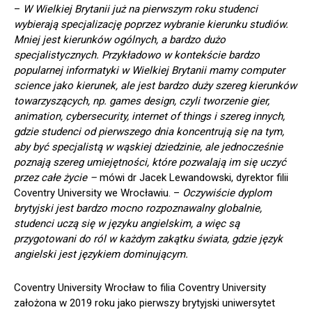
–
W Wielkiej Brytanii już na pierwszym roku studenci
wybierają specjalizację poprzez wybranie kierunku studiów.
Mniej jest kierunków ogólnych, a bardzo dużo
specjalistycznych. Przykładowo w kontekście bardzo
popularnej informatyki w Wielkiej Brytanii mamy computer
science jako kierunek, ale jest bardzo duży szereg kierunków
towarzyszących, np. games design, czyli tworzenie gier,
animation, cybersecurity, internet of things i szereg innych,
gdzie studenci od pierwszego dnia koncentrują się na tym,
aby być specjalistą w wąskiej dziedzinie, ale jednocześnie
poznają szereg umiejętności, które pozwalają im się uczyć
przez całe życie –
mówi dr Jacek Lewandowski, dyrektor filii
Coventry University we Wrocławiu. –
Oczywiście dyplom
brytyjski jest bardzo mocno rozpoznawalny globalnie,
studenci uczą się w języku angielskim, a więc są
przygotowani do ról w każdym zakątku świata, gdzie język
angielski jest językiem dominującym.
Coventry University Wrocław to filia Coventry University
założona w 2019 roku jako pierwszy brytyjski uniwersytet