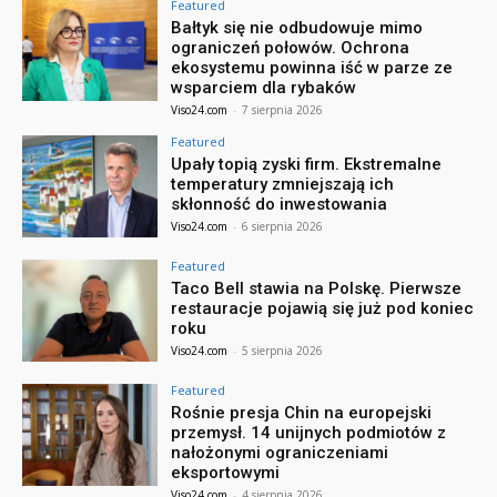
Featured
Bałtyk się nie odbudowuje mimo
ograniczeń połowów. Ochrona
ekosystemu powinna iść w parze ze
wsparciem dla rybaków
Viso24.com
-
7 sierpnia 2026
Featured
Upały topią zyski firm. Ekstremalne
temperatury zmniejszają ich
skłonność do inwestowania
Viso24.com
-
6 sierpnia 2026
Featured
Taco Bell stawia na Polskę. Pierwsze
restauracje pojawią się już pod koniec
roku
Viso24.com
-
5 sierpnia 2026
Featured
Rośnie presja Chin na europejski
przemysł. 14 unijnych podmiotów z
nałożonymi ograniczeniami
eksportowymi
Viso24.com
-
4 sierpnia 2026