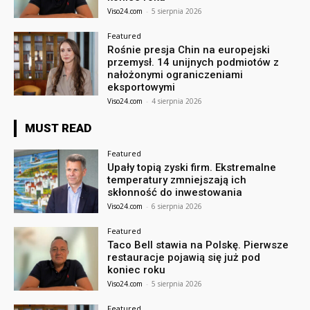
Viso24.com
-
5 sierpnia 2026
Featured
Rośnie presja Chin na europejski
przemysł. 14 unijnych podmiotów z
nałożonymi ograniczeniami
eksportowymi
Viso24.com
-
4 sierpnia 2026
MUST READ
Featured
Upały topią zyski firm. Ekstremalne
temperatury zmniejszają ich
skłonność do inwestowania
Viso24.com
-
6 sierpnia 2026
Featured
Taco Bell stawia na Polskę. Pierwsze
restauracje pojawią się już pod
koniec roku
Viso24.com
-
5 sierpnia 2026
Featured