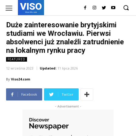
VISO
Viso24.com
Duże zainteresowanie brytyjskimi
studiami we Wrocławiu. Pierwsi
absolwenci już znaleźli zatrudnienie
na lokalnym rynku pracy
FEATURED
12 września 2023
Updated:
11 lipca 2026
By
Viso24.com
Facebook
Twitter
- Advertisement -