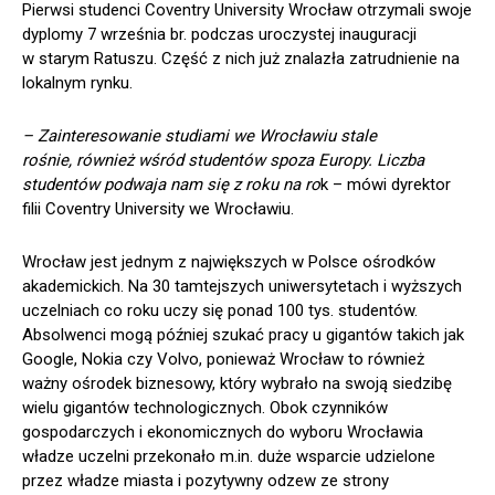
Pierwsi studenci Coventry University Wrocław otrzymali swoje
dyplomy 7 września br. podczas uroczystej inauguracji
w starym Ratuszu. Część z nich już znalazła zatrudnienie na
lokalnym rynku.
– Zainteresowanie studiami we Wrocławiu stale
rośnie, również wśród studentów spoza Europy. Liczba
studentów podwaja nam się z roku na ro
k – mówi dyrektor
filii Coventry University we Wrocławiu.
Wrocław jest jednym z największych w Polsce ośrodków
akademickich. Na 30 tamtejszych uniwersytetach i wyższych
uczelniach co roku uczy się ponad 100 tys. studentów.
Absolwenci mogą później szukać pracy u gigantów takich jak
Google, Nokia czy Volvo, ponieważ Wrocław to również
ważny ośrodek biznesowy, który wybrało na swoją siedzibę
wielu gigantów technologicznych. Obok czynników
gospodarczych i ekonomicznych do wyboru Wrocławia
władze uczelni przekonało m.in. duże wsparcie udzielone
przez władze miasta i pozytywny odzew ze strony