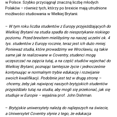
w Polsce. Szybko przyciągnął znaczną liczbę młodych
Polaków – również tych, którzy po brexicie mają utrudnione
możliwości studiowania w Wielkiej Brytanii.
–
W tym roku liczba studentów z Europy przyjeżdżających do
Wielkiej Brytanii na studia spadła do niespotykanie niskiego
poziomu. Przed brexitem mielibyśmy na naszej uczelni ok. 4
tys. studentów z Europy rocznie, teraz jest ich dużo mniej.
Ponieważ studia, które prowadzimy we Wrocławiu, są takie
same jak te realizowane w Coventry, studenci mogą
uczęszczać na zajęcia tutaj, a na część studiów wyjechać do
Wielkiej Brytanii, poznając tamtejsze życie i jednocześnie
kontynuując w normalnym trybie edukację i rozwijanie
swoich kwalifikacji. Podobnie jest też w drugą stronę –
chcemy, żeby jak najwięcej naszych brytyjskich studentów
przyjeżdżało tutaj na studia, aby mogli
się
przekonać, jak się
studiuje w Europie –
wyjaśnia prof. John Dishman.
–
Brytyjskie uniwersytety należą do najlepszych na świecie,
a Uniwersytet Coventry słynie z tego, że edukacja