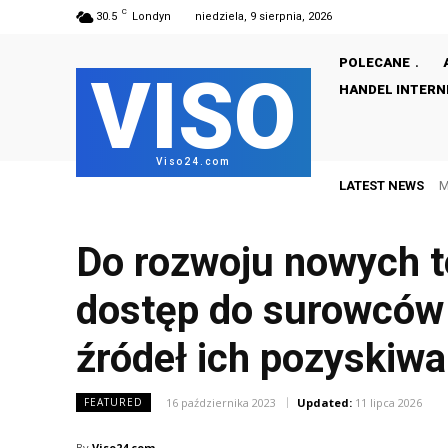
C
30.5
Londyn
niedziela, 9 sierpnia, 2026
POLECANE
VISO
HANDEL INTER
Viso24.com
LATEST NEWS
M
Do rozwoju nowych te
dostęp do surowców 
źródeł ich pozyskiwa
16 października 2023
Updated:
11 lipca 2026
FEATURED
By
Viso24.com