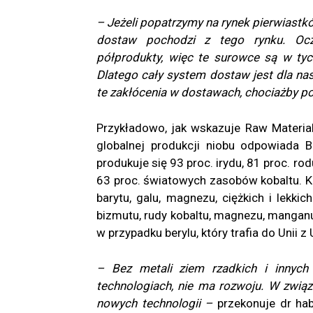
– Jeżeli popatrzymy na rynek pierwiastkó
dostaw pochodzi z tego rynku. Ocz
półprodukty, więc te surowce są w ty
Dlatego cały system dostaw jest dla n
te zakłócenia w dostawach, chociażby p
Przykładowo, jak wskazuje Raw Material
globalnej produkcji niobu odpowiada Br
produkuje się 93 proc. irydu, 81 proc. 
63 proc. światowych zasobów kobaltu. Ka
barytu, galu, magnezu, ciężkich i lekki
bizmutu, rudy kobaltu, magnezu, mangan
w przypadku berylu, który trafia do Unii z
– Bez metali ziem rzadkich i innyc
technologiach, nie ma rozwoju. W zwią
nowych technologii –
przekonuje dr ha