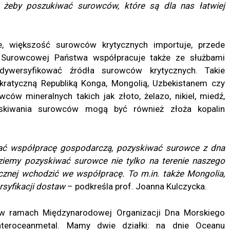
 żeby poszukiwać surowców, które są dla nas łatwiej
ne, większość surowców krytycznych importuje, przede
 Surowcowej Państwa współpracuje także ze służbami
dywersyfikować źródła surowców krytycznych. Takie
kratyczną Republiką Konga, Mongolią, Uzbekistanem czy
ców mineralnych takich jak złoto, żelazo, nikiel, miedź,
yskiwania surowców mogą być również złoża kopalin
ijać współpracę gospodarczą, pozyskiwać surowce z dna
dziemy pozyskiwać surowce nie tylko na terenie naszego
nicznej wchodzić we współpracę. To m.in. także Mongolia,
rsyfikacji dostaw
– podkreśla prof. Joanna Kulczycka.
 w ramach Międzynarodowej Organizacji Dna Morskiego
nteroceanmetal. Mamy dwie działki: na dnie Oceanu