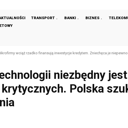
AKTUALNOŚCI
TRANSPORT
BANKI
BIZNES
TELEKOM
NETOWY
ikrofirmy wciąż rzadko finansują inwestycje kredytem. Zniechęca je niepewn
chnologii niezbędny jest
krytycznych. Polska sz
nia
Facebook
Share