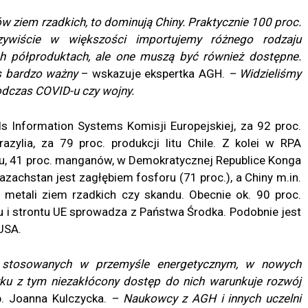
w ziem rzadkich, to dominują Chiny. Praktycznie 100 proc.
ywiście w większości importujemy różnego rodzaju
ch półproduktach, ale one muszą być również dostępne.
as bardzo ważny
– wskazuje ekspertka AGH.
– Widzieliśmy
odczas COVID-u czy wojny.
s Information Systems Komisji Europejskiej, za 92 proc.
azylia, za 79 proc. produkcji litu Chile. Z kolei w RPA
rodu, 41 proc. manganów, w Demokratycznej Republice Konga
zachstan jest zagłębiem fosforu (71 proc.), a Chiny m.in.
ch metali ziem rzadkich czy skandu. Obecnie ok. 90 proc.
u i strontu UE sprowadza z Państwa Środka. Podobnie jest
 USA.
h stosowanych w przemyśle energetycznym, w nowych
zku z tym niezakłócony dostęp do nich warunkuje rozwój
b. Joanna Kulczycka.
– Naukowcy z AGH i innych uczelni