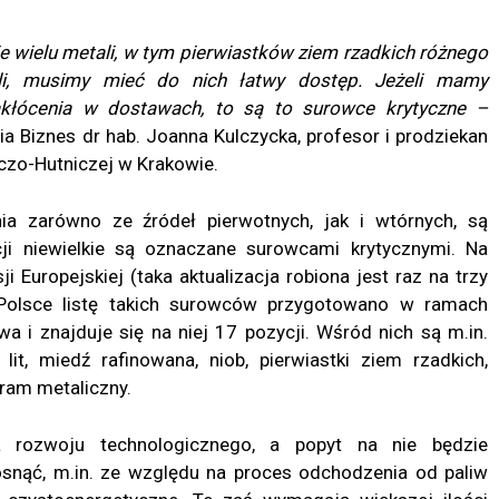
ie wielu metali, w tym pierwiastków ziem rzadkich różnego
li, musimy mieć do nich łatwy dostęp. Jeżeli mamy
zakłócenia w dostawach, to są to surowce krytyczne –
 Biznes dr hab. Joanna Kulczycka, profesor i prodziekan
czo-Hutniczej w Krakowie.
ia zarówno ze źródeł pierwotnych, jak i wtórnych, są
cji niewielkie są oznaczane surowcami krytycznymi. Na
i Europejskiej (taka aktualizacja robiona jest raz na trzy
 Polsce listę takich surowców przygotowano w ramach
a i znajduje się na niej 17 pozycji. Wśród nich są m.in.
, lit, miedź rafinowana, niob, pierwiastki ziem rzadkich,
fram metaliczny.
a rozwoju technologicznego, a popyt na nie będzie
osnąć, m.in. ze względu na proces odchodzenia od paliw