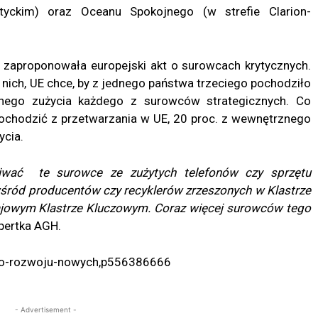
ntyckim) oraz Oceanu Spokojnego (w strefie Clarion-
zaproponowała europejski akt o surowcach krytycznych.
nich, UE chce, by z jednego państwa trzeciego pochodziło
jnego zużycia każdego z surowców strategicznych. Co
ochodzić z przetwarzania w UE, 20 proc. z wewnętrznego
ycia.
kiwać te surowce ze zużytych telefonów czy sprzętu
 wśród producentów czy recyklerów zrzeszonych w Klastrze
ajowym Klastrze Kluczowym. Coraz więcej surowców tego
pertka AGH.
s/do-rozwoju-nowych,p556386666
- Advertisement -