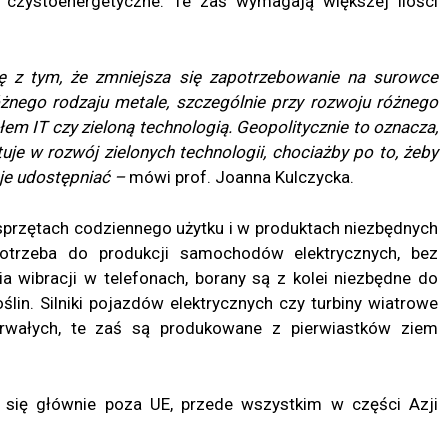
 czystoenergetyczne. Te zaś wymagają większej ilości
ię z tym, że zmniejsza się zapotrzebowanie na surowce
żnego rodzaju metale, szczególnie przy rozwoju różnego
em IT czy zieloną technologią. Geopolitycznie to oznacza,
je w rozwój zielonych technologii, chociażby po to, żeby
 je udostępniać –
mówi prof. Joanna Kulczycka.
 sprzętach codziennego użytku i w produktach niezbędnych
u potrzeba do produkcji samochodów elektrycznych, bez
a wibracji w telefonach, borany są z kolei niezbędne do
lin. Silniki pojazdów elektrycznych czy turbiny wiatrowe
rwałych, te zaś są produkowane z pierwiastków ziem
 się głównie poza UE, przede wszystkim w części Azji